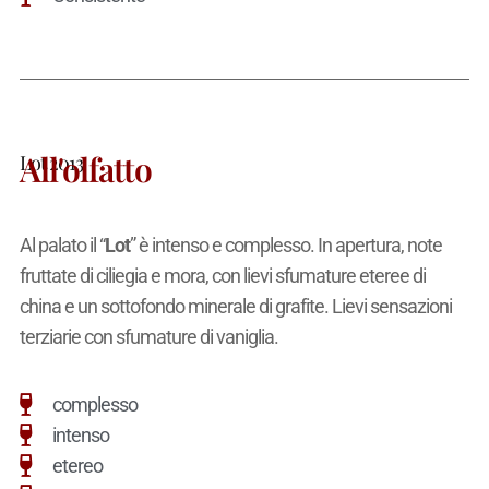
All'olfatto
Lot 2013
Al palato il “
Lot
” è intenso e complesso. In apertura, note
fruttate di ciliegia e mora, con lievi sfumature eteree di
china e un sottofondo minerale di grafite. Lievi sensazioni
terziarie con sfumature di vaniglia.
complesso
intenso
etereo