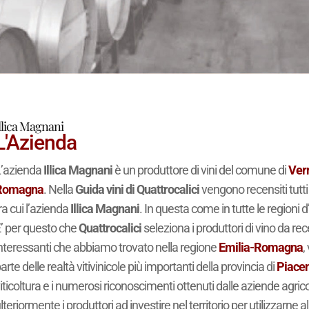
llica Magnani
L'Azienda
’azienda
Illica Magnani
è un produttore di vini del comune di
Ver
Romagna
. Nella
Guida vini di Quattrocalici
vengono recensiti tutti 
ra cui l’azienda
Illica Magnani
. In questa come in tutte le regioni d’
’ per questo che
Quattrocalici
seleziona i produttori di vino da re
nteressanti che abbiamo trovato nella regione
Emilia-Romagna
,
arte delle realtà vitivinicole più importanti della provincia di
Piace
iticoltura e i numerosi riconoscimenti ottenuti dalle aziende agrico
lteriormente i produttori ad investire nel territorio per utilizzarne 