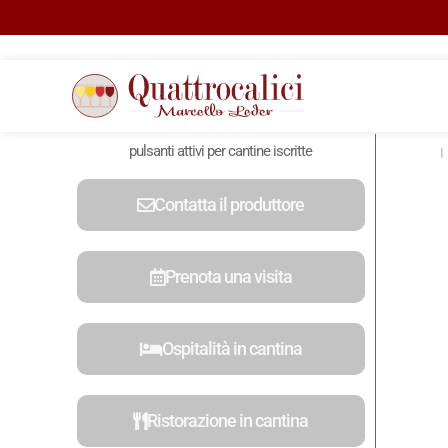
pulsanti attivi per cantine iscritte
Contatta il produttore
Prenota una visita
Ospitalità in cantina
Ristorazione in cantina