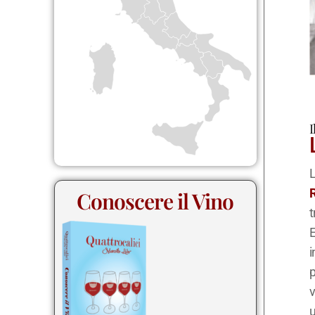
I
L
Conoscere il Vino
t
E
i
p
v
u