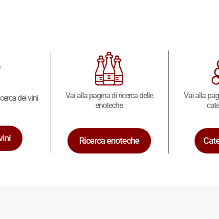
Vai alla pagina di ricerca delle
Vai alla pag
icerca dei vini
enoteche
cate
vini
Ricerca enoteche
Cate