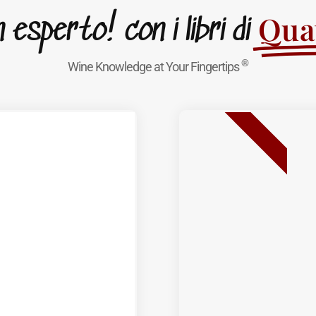
Quat
esperto! con i libri di
®
Wine Knowledge at Your Fingertips
BEST SELLER