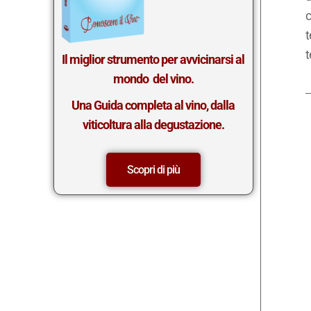
c
t
t
Il miglior st
rumento per avvicinarsi al
mondo del vino.
Una Guida completa al vino, dalla
viticoltura alla degustazione.
Scopri di più