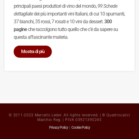
principali paesi produttori di vino del mondo,
99 Schede
dettagliate
dei più importanti vini Italiani, di cui 10 spumanti,
37 bianchi, 35 rossi, 7 rosati e 10 vini da dessert.
300
pagine
che raccolgono tutto quello che c'è da sapere su
questa affascinante materia.
Mostra di più
© 2011-2023 Marcello Leder. All rights reserved. | ® Quattrocalici
Marchio Reg. | P.IVA 03921390245
Privacy Policy
|
Cookie Policy