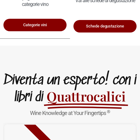
Vai alle schede di degustazione
categorie vino
Categorie vini
Schede degustazione
Diventa un esperto! con i
Quattrocalici
libri di
®
Wine Knowledge at Your Fingertips
NUOVA USCITA