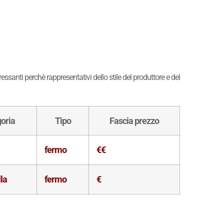
ssanti perchè rappresentativi dello stile del produttore e del
oria
Tipo
Fascia prezzo
fermo
€€
lla
fermo
€