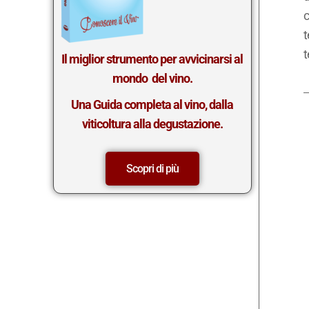
c
t
t
Il miglior st
rumento per avvicinarsi al
mondo del vino.
Una Guida completa al vino, dalla
viticoltura alla degustazione.
Scopri di più