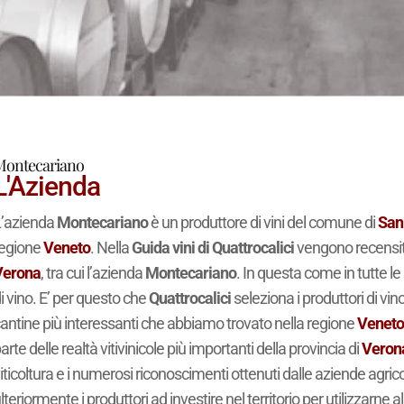
Montecariano
L'Azienda
’azienda
Montecariano
è un produttore di vini del comune di
San 
regione
Veneto
. Nella
Guida vini di Quattrocalici
vengono recensiti 
Verona
, tra cui l’azienda
Montecariano
. In questa come in tutte le 
i vino. E’ per questo che
Quattrocalici
seleziona i produttori di vi
antine più interessanti che abbiamo trovato nella regione
Venet
arte delle realtà vitivinicole più importanti della provincia di
Veron
iticoltura e i numerosi riconoscimenti ottenuti dalle aziende agrico
lteriormente i produttori ad investire nel territorio per utilizzarne 