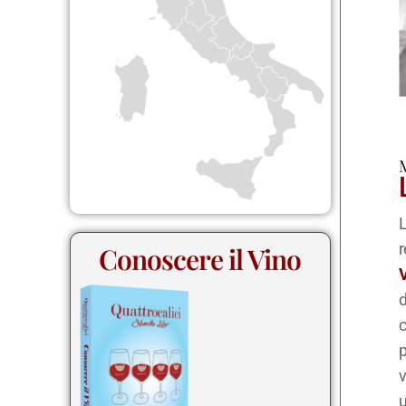
L
Conoscere il Vino
d
c
p
v
u