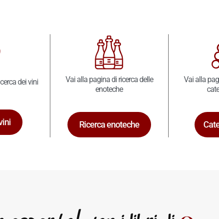
Vai alla pagina di ricerca delle
Vai alla pag
icerca dei vini
enoteche
cate
vini
Ricerca enoteche
Cate