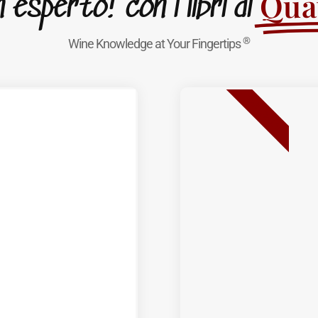
Quat
esperto! con i libri di
®
Wine Knowledge at Your Fingertips
BEST SELLER