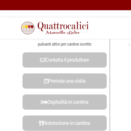
pulsanti attivi per cantine iscritte
Contatta il produttore
Prenota una visita
Ospitalità in cantina
Ristorazione in cantina