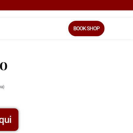
BOOK SHOP
o
na)
qui