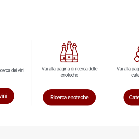
Vai alla pagina di ricerca delle
Vai alla pag
icerca dei vini
enoteche
cate
vini
Ricerca enoteche
Cate