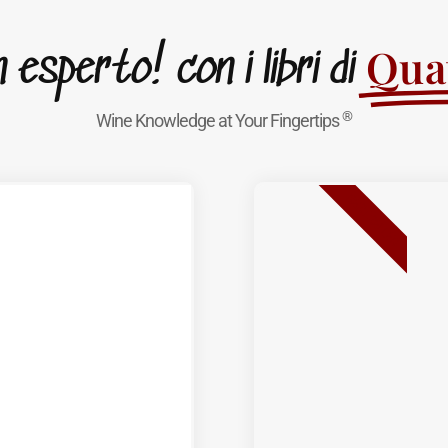
Quat
esperto! con i libri di
®
Wine Knowledge at Your Fingertips
BEST SELLER