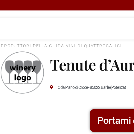
I PRODUTTORI DELLA GUIDA VINI DI QUATTROCALICI
Tenute d’Aur
c.da Piano di Croce - 85022 Barile (Potenza)
Portami 