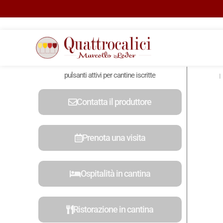
pulsanti attivi per cantine iscritte
Contatta il produttore
Prenota una visita
Ospitalità in cantina
Ristorazione in cantina