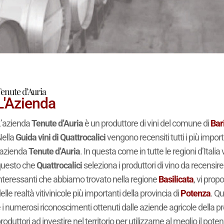
enute d’Auria
L'Azienda
’azienda
Tenute d’Auria
è un produttore di vini del comune di
Bar
ella
Guida vini di Quattrocalici
vengono recensiti tutti i più import
’azienda
Tenute d’Auria
. In questa come in tutte le regioni d’Italia 
questo che
Quattrocalici
seleziona i produttori di vino da recensir
nteressanti che abbiamo trovato nella regione
Basilicata
, vi pro
elle realtà vitivinicole più importanti della provincia di
Potenza
. Q
 i numerosi riconoscimenti ottenuti dalle aziende agricole della pr
roduttori ad investire nel territorio per utilizzarne al meglio il po