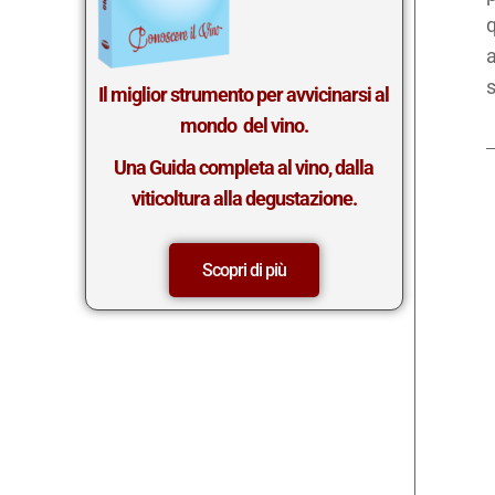
q
a
s
Il miglior st
rumento per avvicinarsi al
mondo del vino.
Una Guida completa al vino, dalla
viticoltura alla degustazione.
Scopri di più