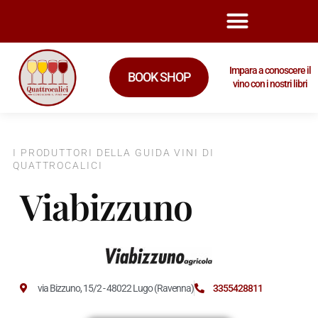
Impara a conoscere il
BOOK SHOP
vino con i nostri libri
I PRODUTTORI DELLA GUIDA VINI DI
QUATTROCALICI
Viabizzuno
via Bizzuno, 15/2 - 48022 Lugo (Ravenna)
3355428811