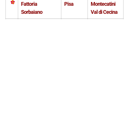
Fattoria
Pisa
Montecatini
Sorbaiano
Val di Cecina
Caiarossa
Pisa
Riparbella
Varramista
Pisa
Montopoli in
Val d’Arno
Vallorsi
Pisa
Terricciola
Usiglian del
Pisa
Palaia
Vescovo
Torre a Cenaia
Pisa
Crespina
Tenuta Agricola
Tenuta
Pisa
Terricciola
Podernovo