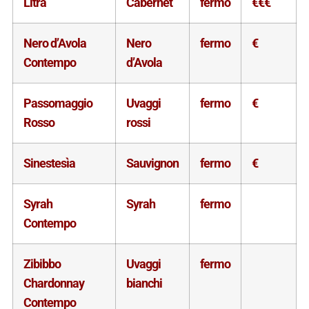
Litra
Cabernet
fermo
€€€
Nero d’Avola
Nero
fermo
€
Contempo
d’Avola
Passomaggio
Uvaggi
fermo
€
Rosso
rossi
Sinestesìa
Sauvignon
fermo
€
Syrah
Syrah
fermo
Contempo
Zibibbo
Uvaggi
fermo
Chardonnay
bianchi
Contempo