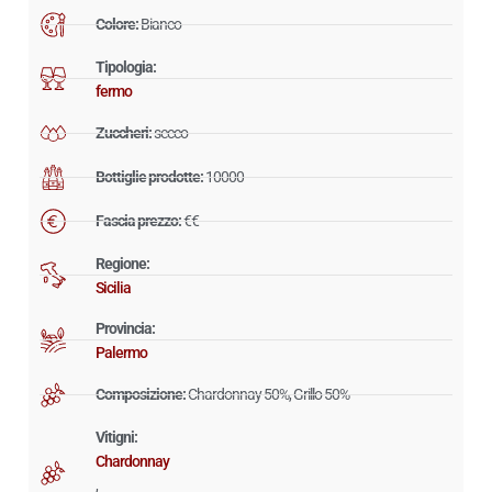
Colore:
Bianco
Tipologia:
fermo
Zuccheri:
secco
Bottiglie prodotte:
10000
Fascia prezzo:
€€
Regione:
Sicilia
Provincia:
Palermo
Composizione:
Chardonnay 50%, Grillo 50%
Vitigni:
Chardonnay
,