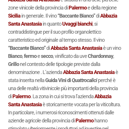
zone vinicole della provincia di
Palermo
e della regione
Sicilia
in generale. Il vino
“Baccante Bianco”
di
Abbazia
Santa Anastasia
in quanto
Uvaggi bianchi
, si
contraddistingue per il suo profilo organolettico
caratteristico ed originale al tempo stesso. Il vino
“Baccante Bianco”
di
Abbazia Santa Anastasia
è un vino
Bianco
,
fermo
e
secco
, vinificato da uve
Chardonnay
,
Grillo
nel contesto delle tipologie previste dalla
denominazione . L’azienda
Abbazia Santa Anastasia
è
stata inserita nella
Guida Vini di
Quattrocalici
perché è
una delle realtà vitivinicole più importanti della provincia
di
Palermo
. La zona in cui si trova l’azienda
Abbazia
Santa Anastasia
è storicamente vocata per la viticoltura.
In particolare, i numerosi riconoscimenti ottenuti dalle
aziende agricole della provincia di
Palermo
hanno
stimolato ulteriormente i produttori ad investire nel