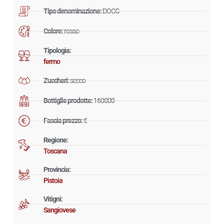
Tipo denominazione:
DOCG
Colore:
rosso
Tipologia:
fermo
Zuccheri:
secco
Bottiglie prodotte:
160000
Fascia prezzo:
€
Regione:
Toscana
Provincia:
Pistoia
Vitigni:
Sangiovese