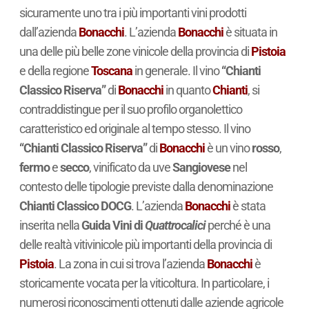
sicuramente uno tra i più importanti vini prodotti
dall’azienda
Bonacchi
. L’azienda
Bonacchi
è situata in
una delle più belle zone vinicole della provincia di
Pistoia
e della regione
Toscana
in generale. Il vino
“Chianti
Classico Riserva”
di
Bonacchi
in quanto
Chianti
, si
contraddistingue per il suo profilo organolettico
caratteristico ed originale al tempo stesso. Il vino
“Chianti Classico Riserva”
di
Bonacchi
è un vino
rosso
,
fermo
e
secco
, vinificato da uve
Sangiovese
nel
contesto delle tipologie previste dalla denominazione
Chianti Classico DOCG
. L’azienda
Bonacchi
è stata
inserita nella
Guida Vini di
Quattrocalici
perché è una
delle realtà vitivinicole più importanti della provincia di
Pistoia
. La zona in cui si trova l’azienda
Bonacchi
è
storicamente vocata per la viticoltura. In particolare, i
numerosi riconoscimenti ottenuti dalle aziende agricole