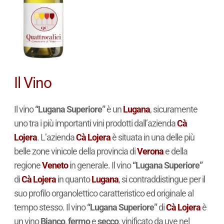
Il Vino
Il vino
“Lugana Superiore”
è un
Lugana
, sicuramente
uno tra i più importanti vini prodotti dall’azienda
Cà
Lojera
. L’azienda
Cà Lojera
è situata in una delle più
belle zone vinicole della provincia di
Verona
e della
regione
Veneto
in generale. Il vino
“Lugana Superiore”
di
Cà Lojera
in quanto
Lugana
, si contraddistingue per il
suo profilo organolettico caratteristico ed originale al
tempo stesso. Il vino
“Lugana Superiore”
di
Cà Lojera
è
un vino
Bianco
,
fermo
e
secco
, vinificato da uve nel