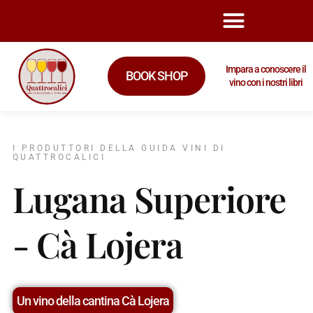
Impara a conoscere il
BOOK SHOP
vino con i nostri libri
I PRODUTTORI DELLA GUIDA VINI DI
QUATTROCALICI
Lugana Superiore
- Cà Lojera
Un vino della cantina Cà Lojera