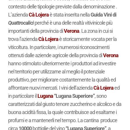
contesto delle tipologie previste dalla denominazione .
L’azienda
Cà Lojera
è stata inserita nella
Guida Vini di
Quattrocalici
perché è una delle realtà vitivinicole più
importanti della provincia di
Verona
. La zona in cui si
trova l’azienda
Cà Lojera
è storicamente vocata per la
viticoltura. In particolare, i numerosi riconoscimenti
ottenuti dalle aziende agricole della provincia di
Verona
hanno stimolato ulteriormente i produttori ad investire
nel territorio per utilizzarne al meglio il potenziale
produttivo, per migliorare costantemente la qualità ed
affrontare nuovi mercati. I vini dell’azienda
Cà Lojera
ed
in particolare il
Lugana
“Lugana Superiore”
, sono
caratterizzati dal giusto tenore zuccherino e alcolico e da
buona acidità fissa, la quale contribuisce ad esaltarne i
profumi e a mantenerli nel tempo. La cantina produce
circa
10000
bottiglie del vino
“Lugana Superiore”
, a