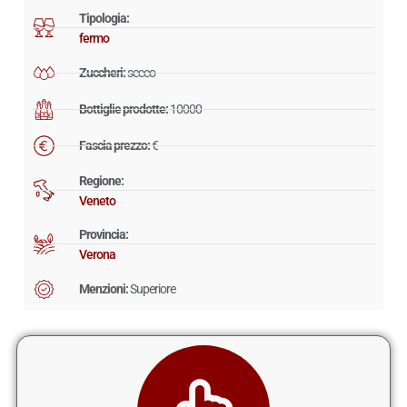
Tipologia:
fermo
Zuccheri:
secco
Bottiglie prodotte:
10000
Fascia prezzo:
€
Regione:
Veneto
Provincia:
Verona
Menzioni:
Superiore