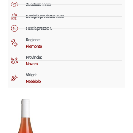
Zuccheri:
secco
Bottiglie prodotte:
3500
Fascia prezzo:
€
Regione:
Piemonte
Provincia:
Novara
Vitigni:
Nebbiolo