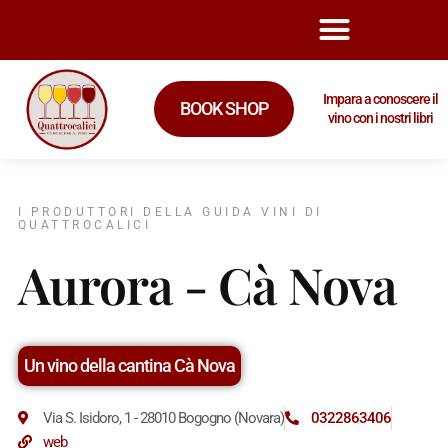
Impara a conoscere il
BOOK SHOP
vino con i nostri libri
I PRODUTTORI DELLA GUIDA VINI DI
QUATTROCALICI
Aurora - Cà Nova
Un vino della cantina Cà Nova
Via S. Isidoro, 1 - 28010 Bogogno (Novara)
0322863406
web