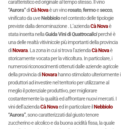
caratteristico ed originale al tempo stesso. Il vino
“Aurora”
di
Cà Nova
è un vino
rosato
,
fermo
e
secco
,
vinificato da uve
Nebbiolo
nel contesto delle tipologie
previste dalla denominazione . L’azienda
Cà Nova
è
stata inserita nella
Guida Vini di
Quattrocalici
perché è
una delle realtà vitivinicole più importanti della provincia
di
Novara
. La zona in cui si trova l’azienda
Cà Nova
è
storicamente vocata per la viticoltura. In particolare, i
numerosi riconoscimenti ottenuti dalle aziende agricole
della provincia di
Novara
hanno stimolato ulteriormente i
produttori ad investire nel territorio per utilizzarne al
meglio il potenziale produttivo, per migliorare
costantemente la qualità ed affrontare nuovi mercati. I
vini dell’azienda
Cà Nova
ed in particolare il
Nebbiolo
“Aurora”
, sono caratterizzati dal giusto tenore
zuccherino e alcolico e da buona acidità fissa, la quale