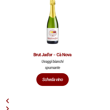
-
Brut Jad’or
Cà Nova
Uvaggi bianchi
spumante
Scheda vino