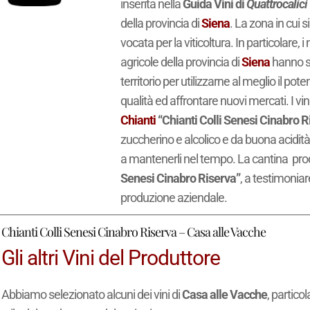
inserita nella
Guida Vini di
Quattrocalici
della provincia di
Siena
. La zona in cui s
vocata per la viticoltura. In particolare,
agricole della provincia di
Siena
hanno st
territorio per utilizzarne al meglio il po
qualità ed affrontare nuovi mercati. I vin
Chianti
“Chianti Colli Senesi Cinabro R
zuccherino e alcolico e da buona acidità 
a mantenerli nel tempo. La cantina pro
Senesi Cinabro Riserva”
, a testimoniar
produzione aziendale.
Chianti Colli Senesi Cinabro Riserva – Casa alle Vacche
Gli altri Vini del Produttore
Abbiamo selezionato alcuni dei vini di
Casa alle Vacche
, partico