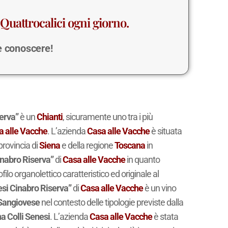
Quattrocalici ogni giorno.
 e conoscere!
serva”
è un
Chianti
, sicuramente uno tra i più
a alle Vacche
. L’azienda
Casa alle Vacche
è situata
 provincia di
Siena
e della regione
Toscana
in
Cinabro Riserva”
di
Casa alle Vacche
in quanto
ofilo organolettico caratteristico ed originale al
esi Cinabro Riserva”
di
Casa alle Vacche
è un vino
Sangiovese
nel contesto delle tipologie previste dalla
a Colli Senesi
. L’azienda
Casa alle Vacche
è stata