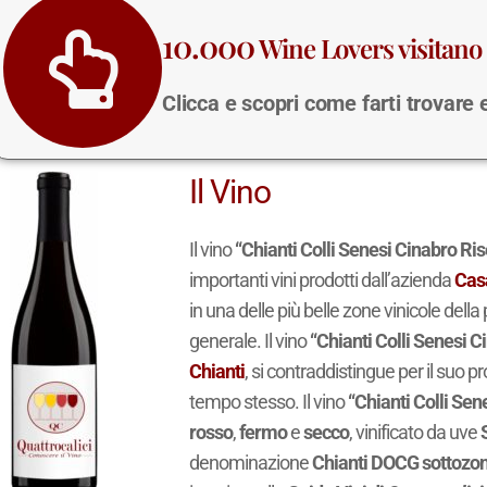
10.000
Wine Lovers visitano 
Clicca e scopri come farti trovare
Il Vino
Il vino
“Chianti Colli Senesi Cinabro Ri
importanti vini prodotti dall’azienda
Cas
in una delle più belle zone vinicole della
generale. Il vino
“Chianti Colli Senesi 
Chianti
, si contraddistingue per il suo pr
tempo stesso. Il vino
“Chianti Colli Sen
rosso
,
fermo
e
secco
, vinificato da uve
denominazione
Chianti DOCG sottozon