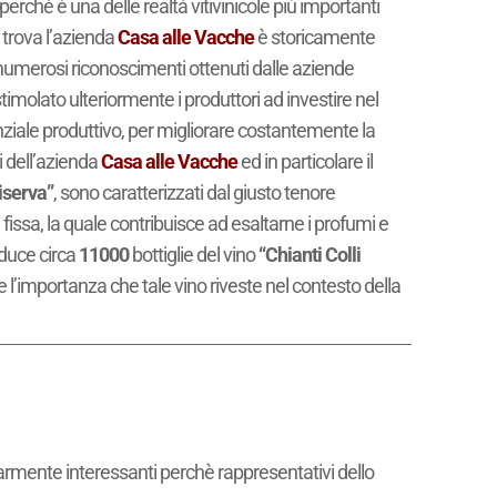
perché è una delle realtà vitivinicole più importanti
i trova l’azienda
Casa alle Vacche
è storicamente
 i numerosi riconoscimenti ottenuti dalle aziende
imolato ulteriormente i produttori ad investire nel
tenziale produttivo, per migliorare costantemente la
i dell’azienda
Casa alle Vacche
ed in particolare il
iserva”
, sono caratterizzati dal giusto tenore
fissa, la quale contribuisce ad esaltarne i profumi e
duce circa
11000
bottiglie del vino
“Chianti Colli
e l’importanza che tale vino riveste nel contesto della
larmente interessanti perchè rappresentativi dello