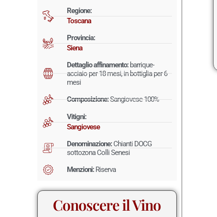
Regione:
Toscana
Provincia:
Siena
Dettaglio affinamento:
barrique-
acciaio per 18 mesi, in bottiglia per 6
mesi
Composizione:
Sangiovese 100%
Vitigni:
Sangiovese
Denominazione:
Chianti DOCG
sottozona Colli Senesi
Menzioni:
Riserva
Conoscere il Vino