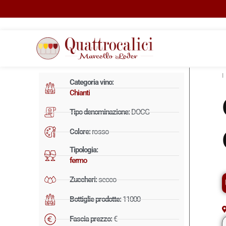
Categoria vino:
Chianti
Tipo denominazione:
DOCG
Colore:
rosso
Tipologia:
fermo
Zuccheri:
secco
Bottiglie prodotte:
11000
Fascia prezzo:
€