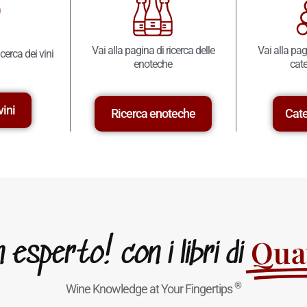
Vai alla pagina di ricerca delle
Vai alla pag
icerca dei vini
enoteche
cate
vini
Ricerca enoteche
Cate
Quat
esperto! con i libri di
®
Wine Knowledge at Your Fingertips