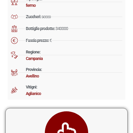
fermo
Zuccheri:
secco
Bottiglie prodotte:
340000
Fascia prezzo:
€
Regione:
Campania
Provincia:
Avellino
Vitigni:
Aglianico