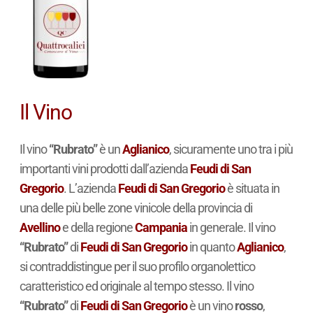
Il Vino
Il vino
“Rubrato”
è un
Aglianico
, sicuramente uno tra i più
importanti vini prodotti dall’azienda
Feudi di San
Gregorio
. L’azienda
Feudi di San Gregorio
è situata in
una delle più belle zone vinicole della provincia di
Avellino
e della regione
Campania
in generale. Il vino
“Rubrato”
di
Feudi di San Gregorio
in quanto
Aglianico
,
si contraddistingue per il suo profilo organolettico
caratteristico ed originale al tempo stesso. Il vino
“Rubrato”
di
Feudi di San Gregorio
è un vino
rosso
,