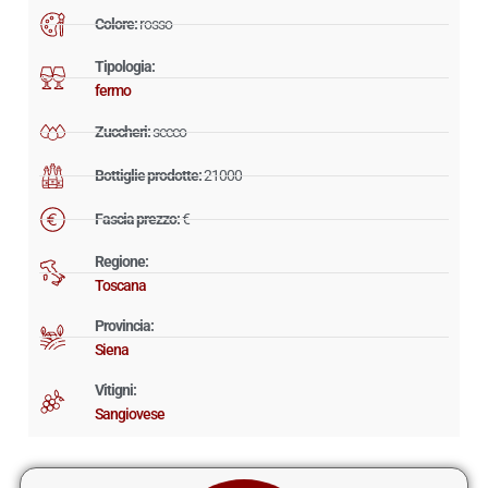
Colore:
rosso
Tipologia:
fermo
Zuccheri:
secco
Bottiglie prodotte:
21000
Fascia prezzo:
€
Regione:
Toscana
Provincia:
Siena
Vitigni:
Sangiovese