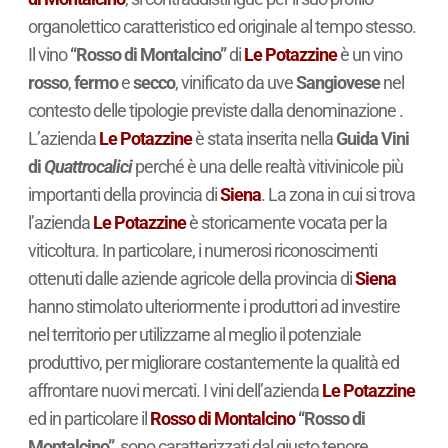
organolettico caratteristico ed originale al tempo stesso.
Il vino
“Rosso di Montalcino”
di
Le Potazzine
è un vino
rosso
,
fermo
e
secco
, vinificato da uve
Sangiovese
nel
contesto delle tipologie previste dalla denominazione .
L’azienda
Le Potazzine
è stata inserita nella
Guida Vini
di
Quattrocalici
perché è una delle realtà vitivinicole più
importanti della provincia di
Siena
. La zona in cui si trova
l’azienda
Le Potazzine
è storicamente vocata per la
viticoltura. In particolare, i numerosi riconoscimenti
ottenuti dalle aziende agricole della provincia di
Siena
hanno stimolato ulteriormente i produttori ad investire
nel territorio per utilizzarne al meglio il potenziale
produttivo, per migliorare costantemente la qualità ed
affrontare nuovi mercati. I vini dell’azienda
Le Potazzine
ed in particolare il
Rosso di Montalcino
“Rosso di
Montalcino”
, sono caratterizzati dal giusto tenore