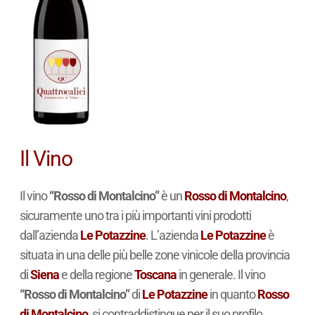
Il Vino
Il vino
“Rosso di Montalcino”
è un
Rosso di Montalcino
,
sicuramente uno tra i più importanti vini prodotti
dall’azienda
Le Potazzine
. L’azienda
Le Potazzine
è
situata in una delle più belle zone vinicole della provincia
di
Siena
e della regione
Toscana
in generale. Il vino
“Rosso di Montalcino”
di
Le Potazzine
in quanto
Rosso
di Montalcino
, si contraddistingue per il suo profilo