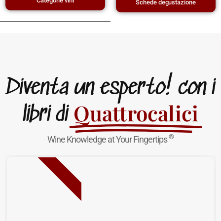
Categorie vini
Schede degustazione
Diventa un esperto! con i
Quattrocalici
libri di
®
Wine Knowledge at Your Fingertips
NUOVA USCITA