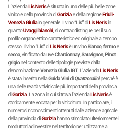
L’azienda
Lis Neris
è situata in una delle più belle zone
vinicole della provincia di
Gorizia
e della regione
Friuli-
Venezia Giulia
in generale. Il vino
“Lis”
di
Lis Neris
in
quanto
Uvaggi bianchi
, si contraddistingue per il suo
profilo organolettico caratteristico ed originale al tempo
stesso. Il vino
“Lis”
di
Lis Neris
è un vino
Bianco
,
fermo
e
secco
, vinificato da uve
Chardonnay
,
Sauvignon
,
Pinot
grigio
nel contesto delle tipologie previste dalla
denominazione
Venezia Giulia IGT
. L’azienda
Lis Neris
è stata inserita nella
Guida Vini di
Quattrocalici
perché è
una delle realtà vitivinicole più importanti della provincia
di
Gorizia
. La zona in cui si trova l’azienda
Lis Neris
è
storicamente vocata per la viticoltura. In particolare, i
numerosi riconoscimenti ottenuti dalle aziende agricole
della provincia di
Gorizia
hanno stimolato ulteriormente i
produttori ad investire nel territorio per utilizzarne al