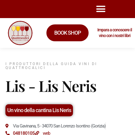
Impara a conoscere il
BOOK SHOP
vino con i nostri libri
I PRODUTTORI DELLA GUIDA VINI DI
QUATTROCALICI
Lis - Lis Neris
Un vino della cantina Lis Neris
Via Gavinana, 5 - 34070 San Lorenzo Isontino (Gorizia)
048180105
web