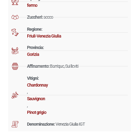
fermo
Zuccheri:
secco
Regione:
Friuli-Venezia Giulia
Provincia:
Gorizia
Affinamento:
Barrique, Sui lieviti
Vitigni:
Chardonnay
,
Sauvignon
,
Pinot grigio
Denominazione:
Venezia Giulia IGT