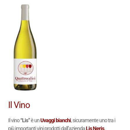
Il Vino
Il vino
“Lis”
è un
Uvaggi bianchi
, sicuramente uno tra i
più importanti vini prodotti dall’azienda
Lis Neris
.