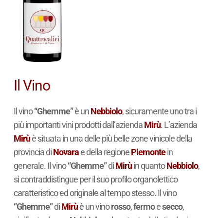
Il Vino
Il vino
“Ghemme”
è un
Nebbiolo
, sicuramente uno tra i
più importanti vini prodotti dall’azienda
Mirù
. L’azienda
Mirù
è situata in una delle più belle zone vinicole della
provincia di
Novara
e della regione
Piemonte
in
generale. Il vino
“Ghemme”
di
Mirù
in quanto
Nebbiolo
,
si contraddistingue per il suo profilo organolettico
caratteristico ed originale al tempo stesso. Il vino
“Ghemme”
di
Mirù
è un vino
rosso
,
fermo
e
secco
,