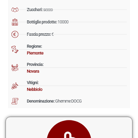
Zuccheri:
secco
Bottiglie prodotte:
10000
Fascia prezzo:
€
Regione:
Piemonte
Provincia:
Novara
Vitigni:
Nebbiolo
Denominazione:
Ghemme DOCG