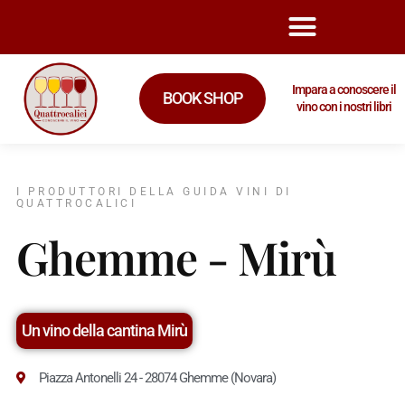
Impara a conoscere il
BOOK SHOP
vino con i nostri libri
I PRODUTTORI DELLA GUIDA VINI DI
QUATTROCALICI
Ghemme - Mirù
Un vino della cantina Mirù
Piazza Antonelli 24 - 28074 Ghemme (Novara)