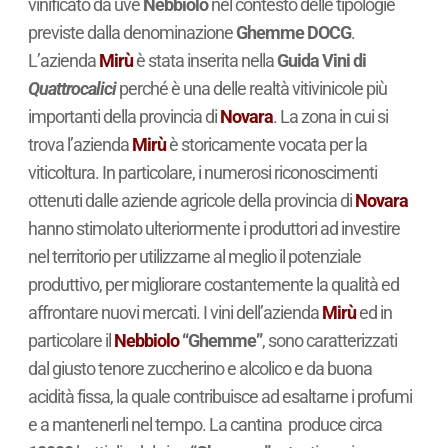
vinificato da uve
Nebbiolo
nel contesto delle tipologie
previste dalla denominazione
Ghemme DOCG
.
L’azienda
Mirù
è stata inserita nella
Guida Vini di
Quattrocalici
perché è una delle realtà vitivinicole più
importanti della provincia di
Novara
. La zona in cui si
trova l’azienda
Mirù
è storicamente vocata per la
viticoltura. In particolare, i numerosi riconoscimenti
ottenuti dalle aziende agricole della provincia di
Novara
hanno stimolato ulteriormente i produttori ad investire
nel territorio per utilizzarne al meglio il potenziale
produttivo, per migliorare costantemente la qualità ed
affrontare nuovi mercati. I vini dell’azienda
Mirù
ed in
particolare il
Nebbiolo
“Ghemme”
, sono caratterizzati
dal giusto tenore zuccherino e alcolico e da buona
acidità fissa, la quale contribuisce ad esaltarne i profumi
e a mantenerli nel tempo. La cantina produce circa