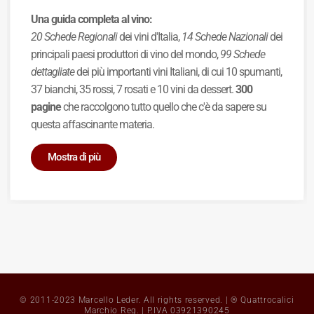
Una guida completa al vino:
20 Schede Regionali
dei vini d'Italia,
14 Schede Nazionali
dei
principali paesi produttori di vino del mondo,
99 Schede
dettagliate
dei più importanti vini Italiani, di cui 10 spumanti,
37 bianchi, 35 rossi, 7 rosati e 10 vini da dessert.
300
pagine
che raccolgono tutto quello che c'è da sapere su
questa affascinante materia.
Mostra di più
© 2011-2023 Marcello Leder. All rights reserved. | ® Quattrocalici
Marchio Reg. | P.IVA 03921390245