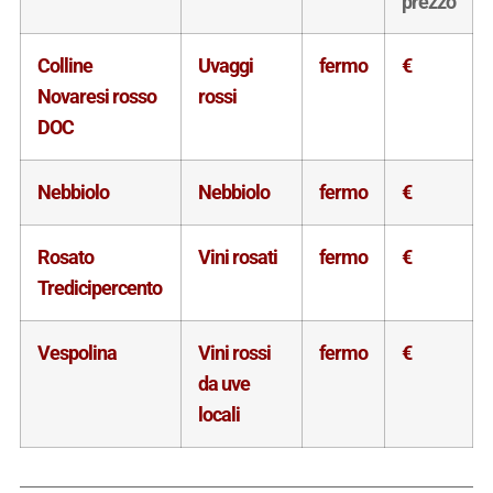
prezzo
Colline
Uvaggi
fermo
€
Novaresi rosso
rossi
DOC
Nebbiolo
Nebbiolo
fermo
€
Rosato
Vini rosati
fermo
€
Tredicipercento
Vespolina
Vini rossi
fermo
€
da uve
locali