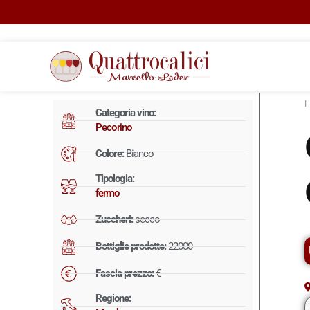
Categoria vino:
Pecorino
Colore:
Bianco
Tipologia:
fermo
Zuccheri:
secco
Bottiglie prodotte:
22000
Fascia prezzo:
€
Regione: