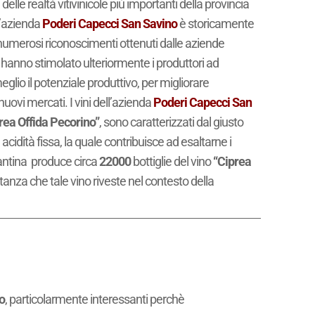
elle realtà vitivinicole più importanti della provincia
 l’azienda
Poderi Capecci San Savino
è storicamente
 i numerosi riconoscimenti ottenuti dalle aziende
hanno stimolato ulteriormente i produttori ad
 meglio il potenziale produttivo, per migliorare
uovi mercati. I vini dell’azienda
Poderi Capecci San
rea Offida Pecorino”
, sono caratterizzati dal giusto
cidità fissa, la quale contribuisce ad esaltarne i
antina produce circa
22000
bottiglie del vino
“Ciprea
rtanza che tale vino riveste nel contesto della
o
, particolarmente interessanti perchè