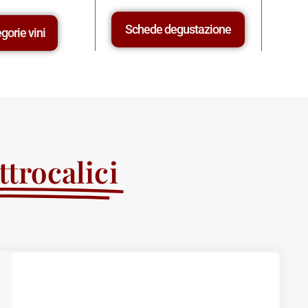
Schede degustazione
gorie vini
trocalici