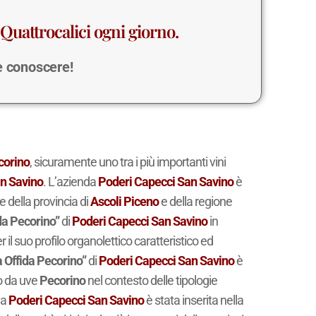
Quattrocalici ogni giorno.
 e conoscere!
corino
, sicuramente uno tra i più importanti vini
n Savino
. L’azienda
Poderi Capecci San Savino
è
le della provincia di
Ascoli Piceno
e della regione
da Pecorino”
di
Poderi Capecci San Savino
in
r il suo profilo organolettico caratteristico ed
 Offida Pecorino”
di
Poderi Capecci San Savino
è
to da uve
Pecorino
nel contesto delle tipologie
da
Poderi Capecci San Savino
è stata inserita nella