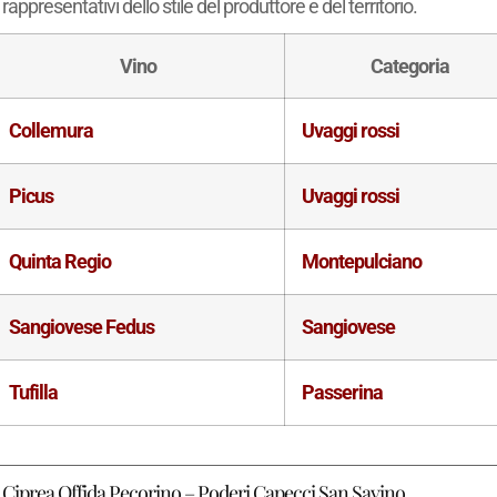
rappresentativi dello stile del produttore e del territorio.
Vino
Categoria
Collemura
Uvaggi rossi
Picus
Uvaggi rossi
Quinta Regio
Montepulciano
Sangiovese Fedus
Sangiovese
Tufilla
Passerina
Ciprea Offida Pecorino – Poderi Capecci San Savino