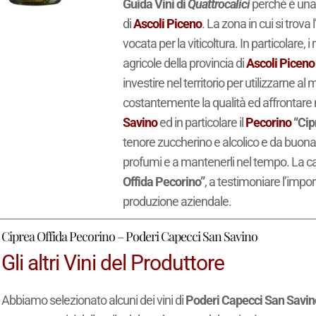
Guida Vini di
Quattrocalici
perché è una d
di
Ascoli Piceno
. La zona in cui si trova
vocata per la viticoltura. In particolare,
agricole della provincia di
Ascoli Piceno
investire nel territorio per utilizzarne al
costantemente la qualità ed affrontare n
Savino
ed in particolare il
Pecorino
“Cip
tenore zuccherino e alcolico e da buona a
profumi e a mantenerli nel tempo. La c
Offida Pecorino”
, a testimoniare l’impo
produzione aziendale.
Ciprea Offida Pecorino – Poderi Capecci San Savino
Gli altri Vini del Produttore
Abbiamo selezionato alcuni dei vini di
Poderi Capecci San Savin