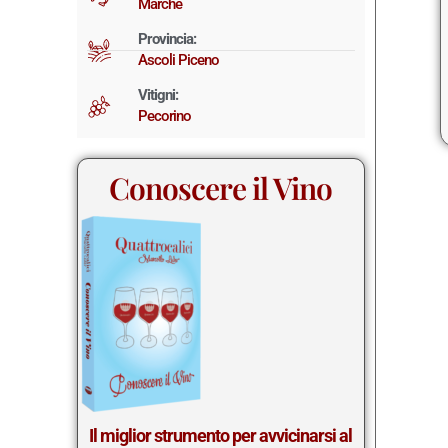
Marche
Provincia:
Ascoli Piceno
Vitigni:
Pecorino
Conoscere il Vino
Il miglior st
rumento per avvicinarsi al