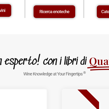
vini
Ricerca enoteche
Cate
Quat
esperto! con i libri di
®
Wine Knowledge at Your Fingertips
BEST SELLER