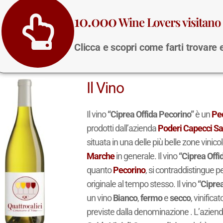
10.000
Wine Lovers visitano 
Clicca e scopri come farti trovare
Il Vino
Il vino
“Ciprea Offida Pecorino”
è un
Pe
prodotti dall’azienda
Poderi Capecci Sa
situata in una delle più belle zone vinico
Marche
in generale. Il vino
“Ciprea Offi
quanto
Pecorino
, si contraddistingue pe
originale al tempo stesso. Il vino
“Ciprea
un vino
Bianco
,
fermo
e
secco
, vinifica
previste dalla denominazione . L’azien