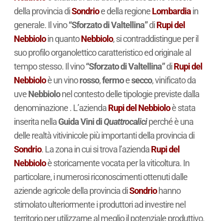
della provincia di
Sondrio
e della regione
Lombardia
in
generale. Il vino
“Sforzato di Valtellina”
di
Rupi del
Nebbiolo
in quanto
Nebbiolo
, si contraddistingue per il
suo profilo organolettico caratteristico ed originale al
tempo stesso. Il vino
“Sforzato di Valtellina”
di
Rupi del
Nebbiolo
è un vino
rosso
,
fermo
e
secco
, vinificato da
uve
Nebbiolo
nel contesto delle tipologie previste dalla
denominazione . L’azienda
Rupi del Nebbiolo
è stata
inserita nella
Guida Vini di
Quattrocalici
perché è una
delle realtà vitivinicole più importanti della provincia di
Sondrio
. La zona in cui si trova l’azienda
Rupi del
Nebbiolo
è storicamente vocata per la viticoltura. In
particolare, i numerosi riconoscimenti ottenuti dalle
aziende agricole della provincia di
Sondrio
hanno
stimolato ulteriormente i produttori ad investire nel
territorio per utilizzarne al meglio il potenziale produttivo,