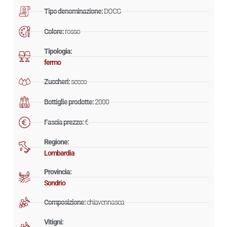
Tipo denominazione:
DOCG
Colore:
rosso
Tipologia:
fermo
Zuccheri:
secco
Bottiglie prodotte:
2000
Fascia prezzo:
€
Regione:
Lombardia
Provincia:
Sondrio
Composizione:
chiavennasca
Vitigni: