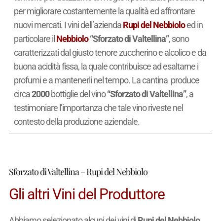
per migliorare costantemente la qualità ed affrontare
nuovi mercati. I vini dell’azienda
Rupi del Nebbiolo
ed in
particolare il
Nebbiolo
“Sforzato di Valtellina”
, sono
caratterizzati dal giusto tenore zuccherino e alcolico e da
buona acidità fissa, la quale contribuisce ad esaltarne i
profumi e a mantenerli nel tempo. La cantina produce
circa
2000
bottiglie del vino
“Sforzato di Valtellina”
, a
testimoniare l’importanza che tale vino riveste nel
contesto della produzione aziendale.
Sforzato di Valtellina – Rupi del Nebbiolo
Gli altri Vini del Produttore
Abbiamo selezionato alcuni dei vini di
Rupi del Nebbiolo
,