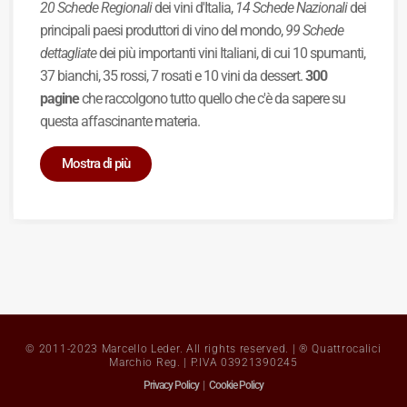
20 Schede Regionali
dei vini d'Italia,
14 Schede Nazionali
dei
principali paesi produttori di vino del mondo,
99 Schede
dettagliate
dei più importanti vini Italiani, di cui 10 spumanti,
37 bianchi, 35 rossi, 7 rosati e 10 vini da dessert.
300
pagine
che raccolgono tutto quello che c'è da sapere su
questa affascinante materia.
Mostra di più
© 2011-2023 Marcello Leder. All rights reserved. | ® Quattrocalici
Marchio Reg. | P.IVA 03921390245
Privacy Policy
|
Cookie Policy