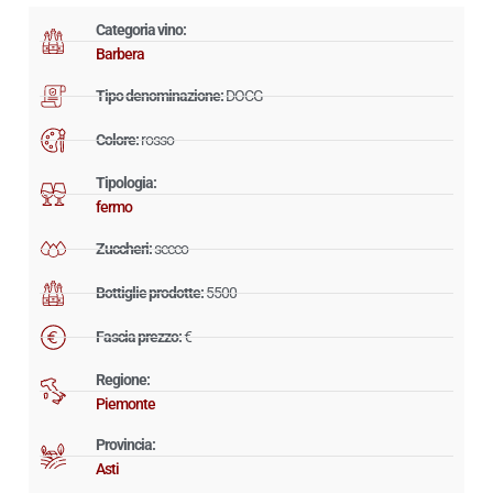
Categoria vino:
Barbera
Tipo denominazione:
DOCG
Colore:
rosso
Tipologia:
fermo
Zuccheri:
secco
Bottiglie prodotte:
5500
Fascia prezzo:
€
Regione:
Piemonte
Provincia:
Asti