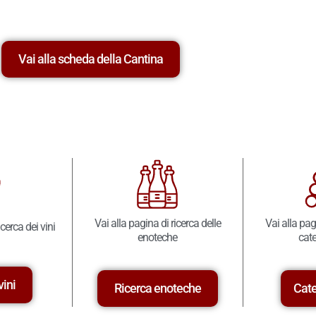
Vai alla scheda della Cantina
Vai alla pagina di ricerca delle
Vai alla pag
icerca dei vini
enoteche
cate
vini
Ricerca enoteche
Cate