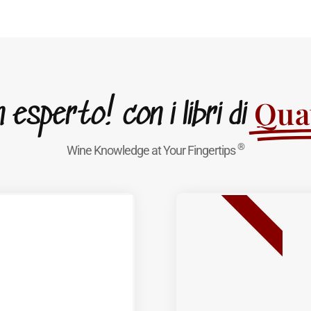
Quat
esperto! con i libri di
®
Wine Knowledge at Your Fingertips
BEST SELLER