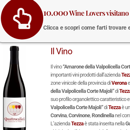
10.000
Wine Lovers visitano 
Clicca e scopri come farti trovare
Il Vino
Il vino
“Amarone della Valpolicella Cort
importanti vini prodotti dall’azienda
Tez
zone vinicole della provincia di
Verona
e
della Valpolicella Corte Majoli”
di
Tezz
suo profilo organolettico caratteristico e
Valpolicella Corte Majoli”
di
Tezza
è un
Corvina
,
Corvinone
,
Rondinella
nel cont
L’azienda
Tezza
è stata inserita nella
Gu