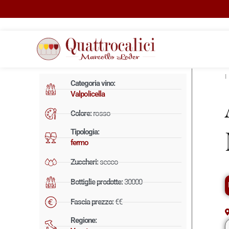
Categoria vino:
Valpolicella
Colore:
rosso
Tipologia:
fermo
Zuccheri:
secco
Bottiglie prodotte:
30000
Fascia prezzo:
€€
Regione: