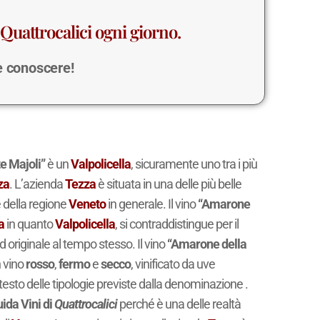
Quattrocalici ogni giorno.
 e conoscere!
e Majoli”
è un
Valpolicella
, sicuramente uno tra i più
za
. L’azienda
Tezza
è situata in una delle più belle
 della regione
Veneto
in generale. Il vino
“Amarone
a
in quanto
Valpolicella
, si contraddistingue per il
d originale al tempo stesso. Il vino
“Amarone della
 vino
rosso
,
fermo
e
secco
, vinificato da uve
esto delle tipologie previste dalla denominazione .
ida Vini di
Quattrocalici
perché è una delle realtà