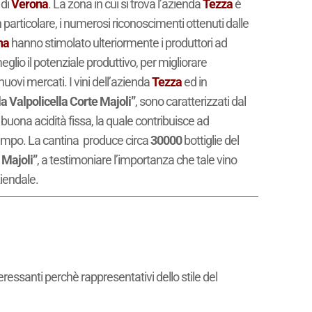
 di
Verona
. La zona in cui si trova l’azienda
Tezza
è
n particolare, i numerosi riconoscimenti ottenuti dalle
na
hanno stimolato ulteriormente i produttori ad
 meglio il potenziale produttivo, per migliorare
uovi mercati. I vini dell’azienda
Tezza
ed in
 Valpolicella Corte Majoli”
, sono caratterizzati dal
buona acidità fissa, la quale contribuisce ad
tempo. La cantina produce circa
30000
bottiglie del
 Majoli”
, a testimoniare l’importanza che tale vino
iendale.
eressanti perchè rappresentativi dello stile del