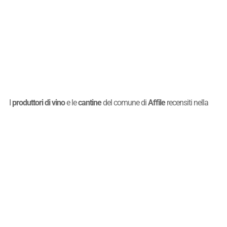
I
produttori di vino
e le
cantine
del comune di
Affile
recensiti nella
Guida vini di
Quattrocalici
sono elencati nella seguente tabella,
nel cui campo di ricerca si può inserire il nome della cantina o una
parte di esso o il nome del comune della provincia di
Affile
.