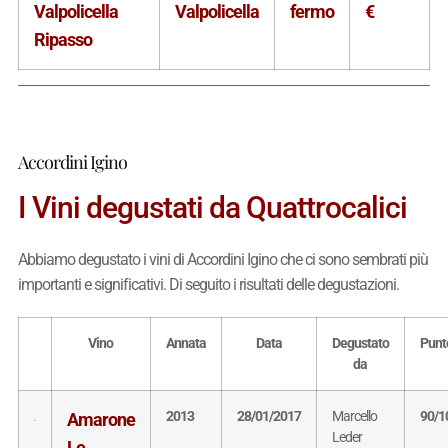
Valpolicella
Valpolicella
fermo
€
Ripasso
Accordini Igino
I Vini degustati da Quattrocalici
Abbiamo degustato i vini di Accordini Igino che ci sono sembrati più
importanti e significativi. Di seguito i risultati delle degustazioni.
Vino
Annata
Data
Degustato
Punt
da
2013
28/01/2017
Marcello
90/1
Amarone
Leder
Le