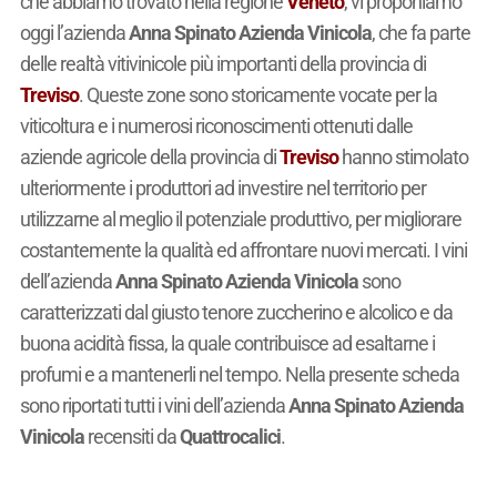
che abbiamo trovato nella regione
Veneto
, vi proponiamo
oggi l’azienda
Anna Spinato Azienda Vinicola
, che fa parte
delle realtà vitivinicole più importanti della provincia di
Treviso
. Queste zone sono storicamente vocate per la
viticoltura e i numerosi riconoscimenti ottenuti dalle
aziende agricole della provincia di
Treviso
hanno stimolato
ulteriormente i produttori ad investire nel territorio per
utilizzarne al meglio il potenziale produttivo, per migliorare
costantemente la qualità ed affrontare nuovi mercati. I vini
dell’azienda
Anna Spinato Azienda Vinicola
sono
caratterizzati dal giusto tenore zuccherino e alcolico e da
buona acidità fissa, la quale contribuisce ad esaltarne i
profumi e a mantenerli nel tempo. Nella presente scheda
sono riportati tutti i vini dell’azienda
Anna Spinato Azienda
Vinicola
recensiti da
Quattrocalici
.