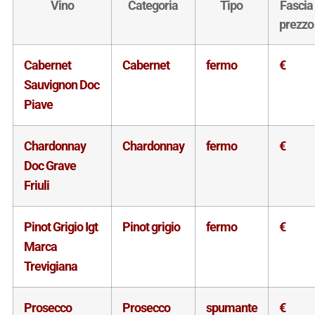
Vino
Categoria
Tipo
Fascia
prezzo
Cabernet
Cabernet
fermo
€
Sauvignon Doc
Piave
Chardonnay
Chardonnay
fermo
€
Doc Grave
Friuli
Pinot Grigio Igt
Pinot grigio
fermo
€
Marca
Trevigiana
Prosecco
Prosecco
spumante
€