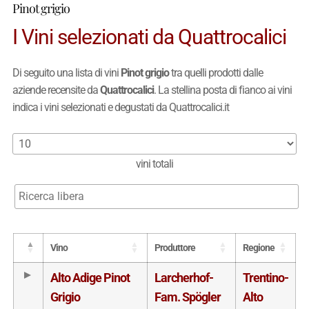
Pinot grigio
I Vini selezionati da Quattrocalici
Di seguito una lista di vini
Pinot grigio
tra quelli prodotti dalle
aziende recensite da
Quattrocalici
. La stellina posta di fianco ai vini
indica i vini selezionati e degustati da Quattrocalici.it
vini totali
Vino
Produttore
Regione
Alto Adige Pinot
Larcherhof-
Trentino-
Grigio
Fam. Spögler
Alto