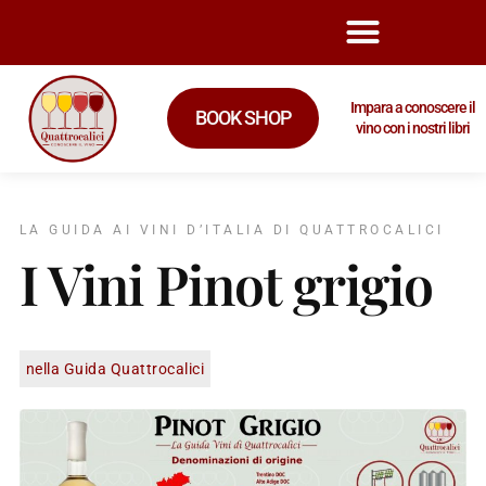
Impara a conoscere il
BOOK SHOP
vino con i nostri libri
LA GUIDA AI VINI D’ITALIA DI QUATTROCALICI
I Vini Pinot grigio
nella Guida Quattrocalici