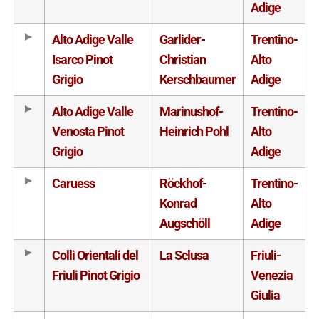
Adige
Alto Adige Valle
Garlider-
Trentino-
Isarco Pinot
Christian
Alto
Grigio
Kerschbaumer
Adige
Alto Adige Valle
Marinushof-
Trentino-
Venosta Pinot
Heinrich Pohl
Alto
Grigio
Adige
Caruess
Röckhof-
Trentino-
Konrad
Alto
Augschöll
Adige
Colli Orientali del
La Sclusa
Friuli-
Friuli Pinot Grigio
Venezia
Giulia