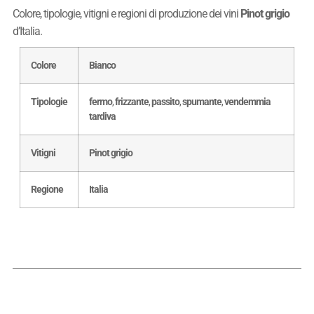
Colore, tipologie, vitigni e regioni di produzione dei vini
Pinot grigio
d’Italia.
Colore
Bianco
Tipologie
fermo
,
frizzante
,
passito
,
spumante
,
vendemmia
tardiva
Vitigni
Pinot grigio
Regione
Italia