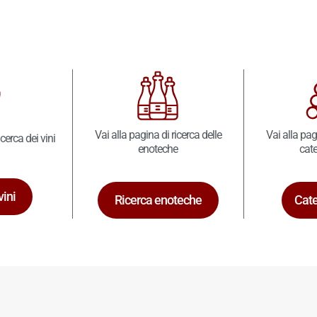
Vai alla pagina di ricerca delle
Vai alla pag
icerca dei vini
enoteche
cate
vini
Ricerca enoteche
Cate