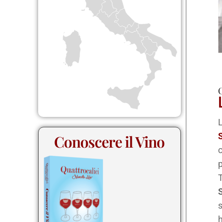
C
L
Conoscere il Vino
c
p
T
S
s
h