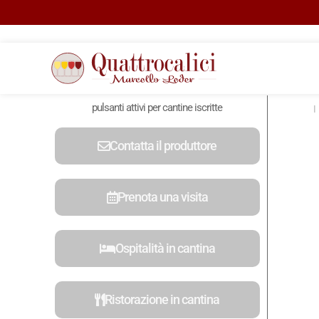
pulsanti attivi per cantine iscritte
Contatta il produttore
Prenota una visita
Ospitalità in cantina
Ristorazione in cantina