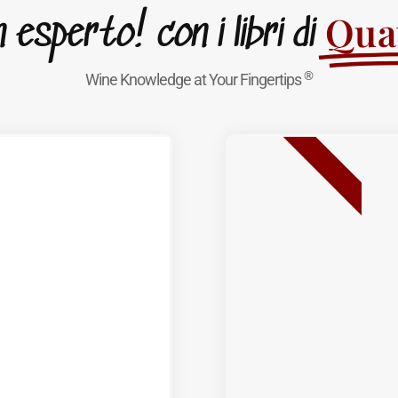
Quat
esperto! con i libri di
®
Wine Knowledge at Your Fingertips
BEST SELLER