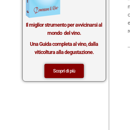
m
c
e
Il miglior st
rumento per avvicinarsi al
r
mondo del vino.
Una Guida completa al vino, dalla
viticoltura alla degustazione.
Scopri di più