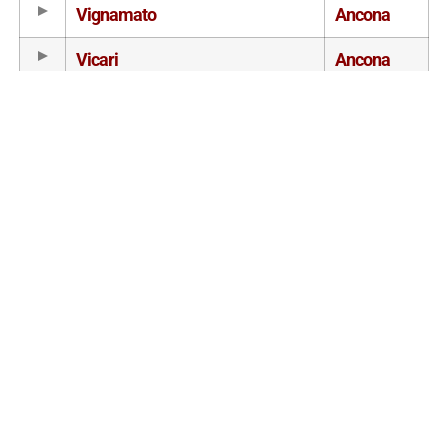
Vignamato
Ancona
Vicari
Ancona
Venturi
Ancona
Veneranda Vite
Ancona
Vallerosa Bonci
Ancona
Mostra da 1 a 10 su 82 elementi totali
<<
<<
1
2
…
>>
Ultimo
Ancona
Le Enoteche nella provincia di