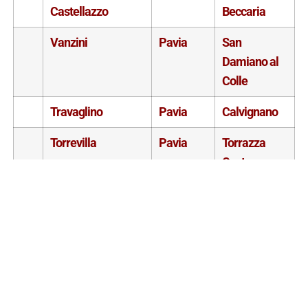
Castellazzo
Beccaria
Vanzini
Pavia
San
Damiano al
Colle
Travaglino
Pavia
Calvignano
Torrevilla
Pavia
Torrazza
Coste
Torrazzetta
Pavia
Borgo Priolo
Tenuta Scarpa
Pavia
Bosnasco
Colombi
Tenuta Percivalle
Pavia
Borgo Priolo
Tenuta Mazzolino
Pavia
Corvino San