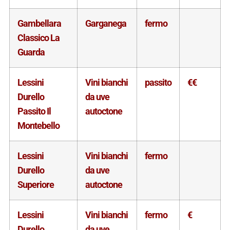
Gambellara
Garganega
fermo
Classico La
Guarda
Lessini
Vini bianchi
passito
€€
Durello
da uve
Passito Il
autoctone
Montebello
Lessini
Vini bianchi
fermo
Durello
da uve
Superiore
autoctone
Lessini
Vini bianchi
fermo
€
Durello
da uve