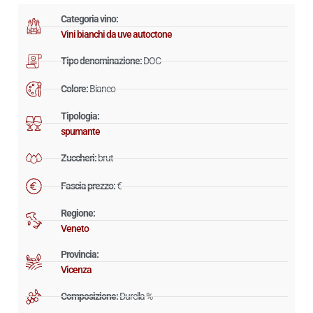
Categoria vino:
Vini bianchi da uve autoctone
Tipo denominazione:
DOC
Colore:
Bianco
Tipologia:
spumante
Zuccheri:
brut
Fascia prezzo:
€
Regione:
Veneto
Provincia:
Vicenza
Composizione:
Durella %