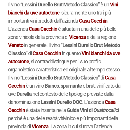
Il vino
“Lessini Durello Brut Metodo Classico”
è un
Vini
bianchi da uve autoctone
, sicuramente uno tra i più
importanti vini prodotti dall’azienda
Casa Cecchin
.
L’azienda
Casa Cecchin
è situata in una delle più belle
zone vinicole della provincia di
Vicenza
e della regione
Veneto
in generale. Il vino
“Lessini Durello Brut Metodo
Classico”
di
Casa Cecchin
in quanto
Vini bianchi da uve
autoctone
, si contraddistingue per il suo profilo
organolettico caratteristico ed originale al tempo stesso.
Il vino
“Lessini Durello Brut Metodo Classico”
di
Casa
Cecchin
è un vino
Bianco
,
spumante
e
brut
, vinificato da
uve
Durella
nel contesto delle tipologie previste dalla
denominazione
Lessini Durello DOC
. L’azienda
Casa
Cecchin
è stata inserita nella
Guida Vini di
Quattrocalici
perché è una delle realtà vitivinicole più importanti della
provincia di
Vicenza
. La zona in cui si trova l’azienda