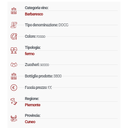
Categoria vino:
Barbaresco
Tipo denominazione:
DOCG
Colore:
rosso
Tipologia:
fermo
Zuccheri:
secco
Bottiglie prodotte:
3800
Fascia prezzo:
€€
Regione:
Piemonte
Provincia:
Cuneo