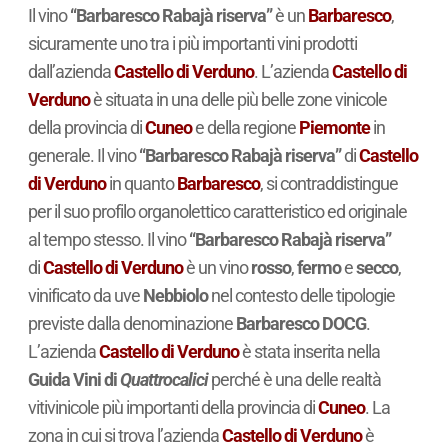
Il vino
“Barbaresco Rabajà riserva”
è un
Barbaresco
,
sicuramente uno tra i più importanti vini prodotti
dall’azienda
Castello di Verduno
. L’azienda
Castello di
Verduno
è situata in una delle più belle zone vinicole
della provincia di
Cuneo
e della regione
Piemonte
in
generale. Il vino
“Barbaresco Rabajà riserva”
di
Castello
di Verduno
in quanto
Barbaresco
, si contraddistingue
per il suo profilo organolettico caratteristico ed originale
al tempo stesso. Il vino
“Barbaresco Rabajà riserva”
di
Castello di Verduno
è un vino
rosso
,
fermo
e
secco
,
vinificato da uve
Nebbiolo
nel contesto delle tipologie
previste dalla denominazione
Barbaresco DOCG
.
L’azienda
Castello di Verduno
è stata inserita nella
Guida Vini di
Quattrocalici
perché è una delle realtà
vitivinicole più importanti della provincia di
Cuneo
. La
zona in cui si trova l’azienda
Castello di Verduno
è