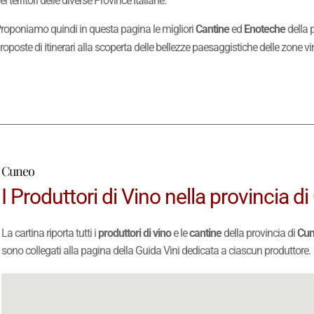
ei territori delle diverse Province Italiane.
roponiamo quindi in questa pagina le migliori
Cantine
ed
Enoteche
della 
roposte di itinerari alla scoperta delle bellezze paesaggistiche delle zone vi
Cuneo
I Produttori di Vino nella provincia d
La cartina riporta tutti i
produttori di vino
e le
cantine
della provincia di
Cu
sono collegati alla pagina della Guida Vini dedicata a ciascun produttore.