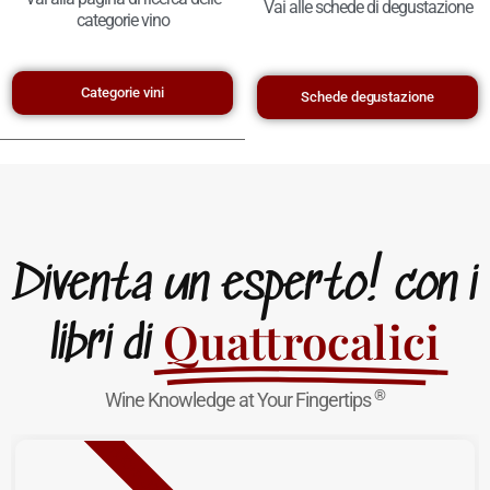
Vai alle schede di degustazione
categorie vino
Categorie vini
Schede degustazione
Diventa un esperto! con i
Quattrocalici
libri di
®
Wine Knowledge at Your Fingertips
NUOVA USCITA