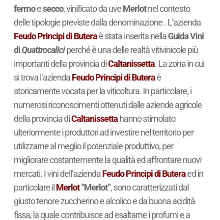
fermo
e
secco
, vinificato da uve
Merlot
nel contesto
delle tipologie previste dalla denominazione . L’azienda
Feudo Principi di Butera
è stata inserita nella
Guida Vini
di
Quattrocalici
perché è una delle realtà vitivinicole più
importanti della provincia di
Caltanissetta
. La zona in cui
si trova l’azienda
Feudo Principi di Butera
è
storicamente vocata per la viticoltura. In particolare, i
numerosi riconoscimenti ottenuti dalle aziende agricole
della provincia di
Caltanissetta
hanno stimolato
ulteriormente i produttori ad investire nel territorio per
utilizzarne al meglio il potenziale produttivo, per
migliorare costantemente la qualità ed affrontare nuovi
mercati. I vini dell’azienda
Feudo Principi di Butera
ed in
particolare il
Merlot
“Merlot”
, sono caratterizzati dal
giusto tenore zuccherino e alcolico e da buona acidità
fissa, la quale contribuisce ad esaltarne i profumi e a