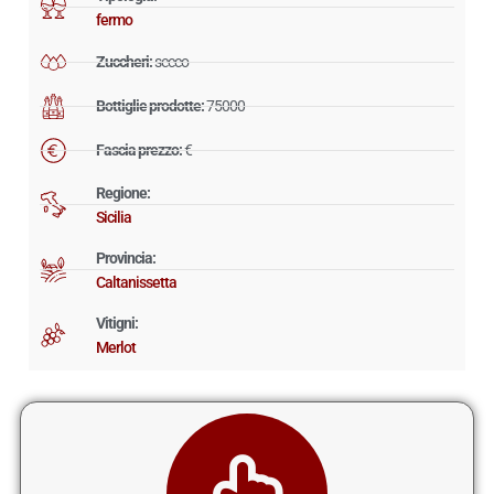
fermo
Zuccheri:
secco
Bottiglie prodotte:
75000
Fascia prezzo:
€
Regione:
Sicilia
Provincia:
Caltanissetta
Vitigni:
Merlot