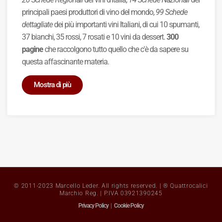
principali paesi produttori di vino del mondo,
99 Schede
dettagliate
dei più importanti vini Italiani, di cui 10 spumanti,
37 bianchi, 35 rossi, 7 rosati e 10 vini da dessert.
300
pagine
che raccolgono tutto quello che c'è da sapere su
questa affascinante materia.
Mostra di più
© 2011-2023 Marcello Leder. All rights reserved. | ® Quattrocalici
Marchio Reg. | P.IVA 03921390245
Privacy Policy
|
Cookie Policy