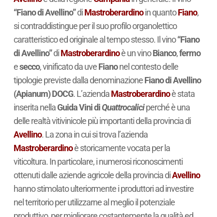
“Fiano di Avellino”
di
Mastroberardino
in quanto
Fiano
,
si contraddistingue per il suo profilo organolettico
caratteristico ed originale al tempo stesso. Il vino
“Fiano
di Avellino”
di
Mastroberardino
è un vino
Bianco
,
fermo
e
secco
, vinificato da uve
Fiano
nel contesto delle
tipologie previste dalla denominazione
Fiano di Avellino
(Apianum) DOCG
. L’azienda
Mastroberardino
è stata
inserita nella
Guida Vini di
Quattrocalici
perché è una
delle realtà vitivinicole più importanti della provincia di
Avellino
. La zona in cui si trova l’azienda
Mastroberardino
è storicamente vocata per la
viticoltura. In particolare, i numerosi riconoscimenti
ottenuti dalle aziende agricole della provincia di
Avellino
hanno stimolato ulteriormente i produttori ad investire
nel territorio per utilizzarne al meglio il potenziale
produttivo, per migliorare costantemente la qualità ed