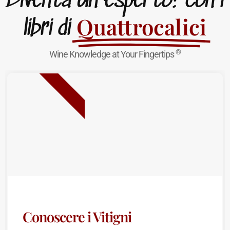
Diventa un esperto! con i
Quattrocalici
libri di
®
Wine Knowledge at Your Fingertips
NUOVA USCITA
Conoscere i Vitigni