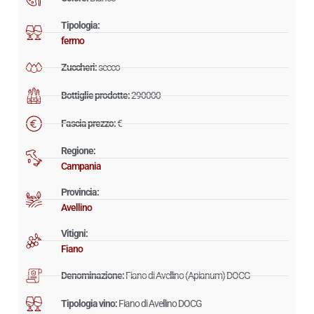
Tipologia:
fermo
Zuccheri:
secco
Bottiglie prodotte:
290000
Fascia prezzo:
€
Regione:
Campania
Provincia:
Avellino
Vitigni:
Fiano
Denominazione:
Fiano di Avellino (Apianum) DOCG
Tipologia vino:
Fiano di Avellino DOCG