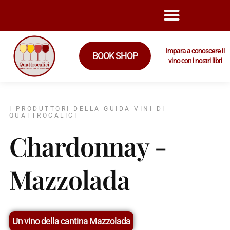
Impara a conoscere il
BOOK SHOP
vino con i nostri libri
I PRODUTTORI DELLA GUIDA VINI DI
QUATTROCALICI
Chardonnay -
Mazzolada
Un vino della cantina Mazzolada