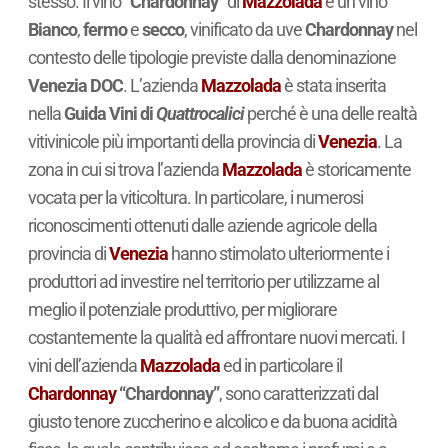
stesso. Il vino
“Chardonnay”
di
Mazzolada
è un vino
Bianco
,
fermo
e
secco
, vinificato da uve
Chardonnay
nel
contesto delle tipologie previste dalla denominazione
Venezia DOC
. L’azienda
Mazzolada
è stata inserita
nella
Guida Vini di
Quattrocalici
perché è una delle realtà
vitivinicole più importanti della provincia di
Venezia
. La
zona in cui si trova l’azienda
Mazzolada
è storicamente
vocata per la viticoltura. In particolare, i numerosi
riconoscimenti ottenuti dalle aziende agricole della
provincia di
Venezia
hanno stimolato ulteriormente i
produttori ad investire nel territorio per utilizzarne al
meglio il potenziale produttivo, per migliorare
costantemente la qualità ed affrontare nuovi mercati. I
vini dell’azienda
Mazzolada
ed in particolare il
Chardonnay
“Chardonnay”
, sono caratterizzati dal
giusto tenore zuccherino e alcolico e da buona acidità