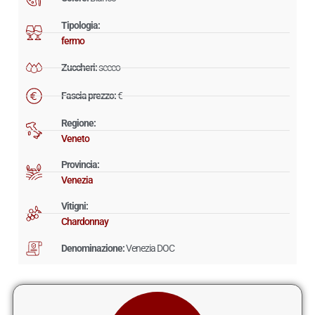
Tipologia:
fermo
Zuccheri:
secco
Fascia prezzo:
€
Regione:
Veneto
Provincia:
Venezia
Vitigni:
Chardonnay
Denominazione:
Venezia DOC