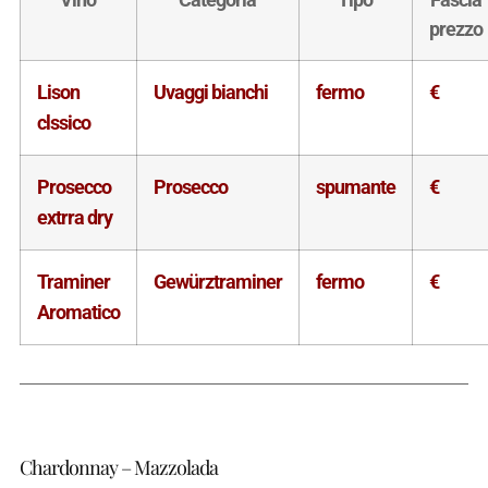
prezzo
Lison
Uvaggi bianchi
fermo
€
clssico
Prosecco
Prosecco
spumante
€
extrra dry
Traminer
Gewürztraminer
fermo
€
Aromatico
Chardonnay – Mazzolada