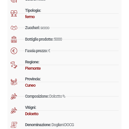
Tipologia:
fermo
Zuccheri:
secco
Bottiglie prodotte:
5000
Fascia prezzo:
€
Regione:
Piemonte
Provincia:
Cuneo
Composizione:
Dolcetto %
Vitigni:
Dolcetto
Denominazione:
Dogliani DOCG