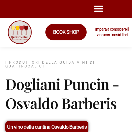
Impara a conoscere il
BOOK SHOP
vino con i nostri libri
I PRODUTTORI DELLA GUIDA VINI DI
QUATTROCALICI
Dogliani Puncin -
Osvaldo Barberis
Un vino della cantina Osvaldo Barberis