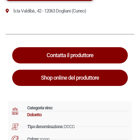
b.ta Valdibà , 42 - 12063 Dogliani (Cuneo)
Contatta il produttore
Shop online del produttore
Categoria vino:
Dolcetto
Tipo denominazione:
DOCG
Colore:
rosso