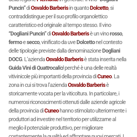
Puncin”
di
Osvaldo Barberis
in quanto
Dolcetto
, si
contraddistingue per il suo profilo organolettico
caratteristico ed originale al tempo stesso. Il vino
“Dogliani Puncin”
di
Osvaldo Barberis
è un vino
rosso
,
fermo
e
secco
, vinificato da uve
Dolcetto
nel contesto
delle tipologie previste dalla denominazione
Dogliani
DOCG
. L’azienda
Osvaldo Barberis
è stata inserita nella
Guida Vini di
Quattrocalici
perché è una delle realtà
vitivinicole più importanti della provincia di
Cuneo
. La
zona in cui si trova l’azienda
Osvaldo Barberis
è
storicamente vocata per la viticoltura. In particolare, i
numerosi riconoscimenti ottenuti dalle aziende agricole
della provincia di
Cuneo
hanno stimolato ulteriormente i
produttori ad investire nel territorio per utilizzarne al
meglio il potenziale produttivo, per migliorare
costantemente la qualità ed affrontare nuovi mercati. I