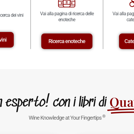
Vai alla pagina di ricerca delle
Vai alla pag
icerca dei vini
enoteche
cate
vini
Ricerca enoteche
Cate
Quat
esperto! con i libri di
®
Wine Knowledge at Your Fingertips