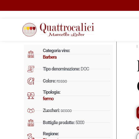
Categoria vino:
Barbera
Tipo denominazione:
DOC
Colore:
rosso
Tipologia:
fermo
Zuccheri:
secco
Bottiglie prodotte:
5000
Regione: