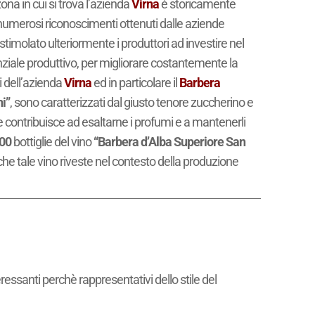
zona in cui si trova l’azienda
Virna
è storicamente
 i numerosi riconoscimenti ottenuti dalle aziende
timolato ulteriormente i produttori ad investire nel
tenziale produttivo, per migliorare costantemente la
i dell’azienda
Virna
ed in particolare il
Barbera
i”
, sono caratterizzati dal giusto tenore zuccherino e
le contribuisce ad esaltarne i profumi e a mantenerli
00
bottiglie del vino
“Barbera d’Alba Superiore San
che tale vino riveste nel contesto della produzione
ressanti perchè rappresentativi dello stile del