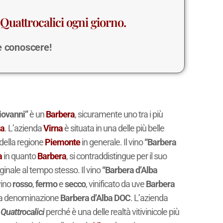
Quattrocalici ogni giorno.
 e conoscere!
iovanni”
è un
Barbera
, sicuramente uno tra i più
na
. L’azienda
Virna
è situata in una delle più belle
della regione
Piemonte
in generale. Il vino
“Barbera
a
in quanto
Barbera
, si contraddistingue per il suo
iginale al tempo stesso. Il vino
“Barbera d’Alba
vino
rosso
,
fermo
e
secco
, vinificato da uve
Barbera
alla denominazione
Barbera d’Alba DOC
. L’azienda
i
Quattrocalici
perché è una delle realtà vitivinicole più