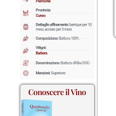
Piemonte
Provincia:
Cuneo
Dettaglio affinamento:
barrique per 10
mesi, acciaio per 3 mesi
Composizione:
Barbera 100%
Vitigni:
Barbera
Denominazione:
Barbera d’Alba DOC
Menzioni:
Superiore
Conoscere il Vino