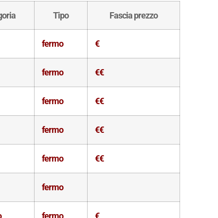
goria
Tipo
Fascia prezzo
fermo
€
fermo
€€
fermo
€€
fermo
€€
fermo
€€
fermo
o
fermo
€