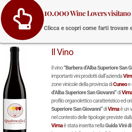
10.000
Wine Lovers visitano 
Clicca e scopri come farti trovare
Il Vino
Il vino
“Barbera d’Alba Superiore San G
importanti vini prodotti dall’azienda
Vir
zone vinicole della provincia di
Cuneo
e 
d’Alba Superiore San Giovanni”
di
Virn
profilo organolettico caratteristico ed or
Superiore San Giovanni”
di
Virna
è un 
nel contesto delle tipologie previste d
Virna
è stata inserita nella
Guida Vini d