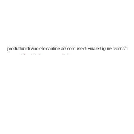
I
produttori di vino
e le
cantine
del comune di
Finale Ligure
recensiti
Guida vini di
Quattrocalici
nella
sono elencati nella seguente
tabella, nel cui campo di ricerca si può inserire il nome della cantina
o una parte di esso o il nome del comune della provincia di
Finale
Ligure
.