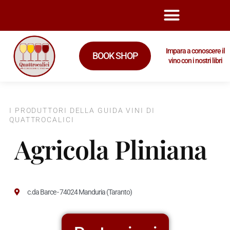
Impara a conoscere il
BOOK SHOP
vino con i nostri libri
I PRODUTTORI DELLA GUIDA VINI DI
QUATTROCALICI
Agricola Pliniana
c.da Barce - 74024 Manduria (Taranto)