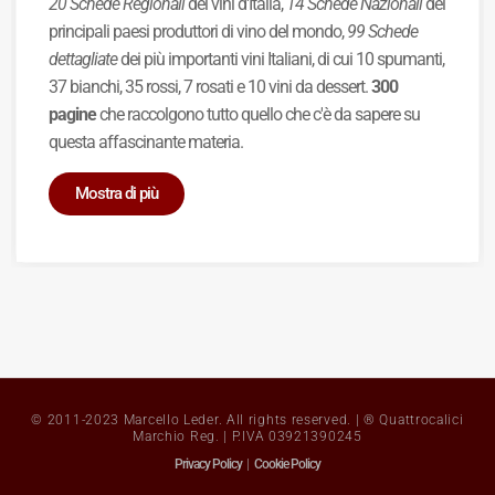
20 Schede Regionali
dei vini d'Italia,
14 Schede Nazionali
dei
principali paesi produttori di vino del mondo,
99 Schede
dettagliate
dei più importanti vini Italiani, di cui 10 spumanti,
37 bianchi, 35 rossi, 7 rosati e 10 vini da dessert.
300
pagine
che raccolgono tutto quello che c'è da sapere su
questa affascinante materia.
Mostra di più
© 2011-2023 Marcello Leder. All rights reserved. | ® Quattrocalici
Marchio Reg. | P.IVA 03921390245
Privacy Policy
|
Cookie Policy