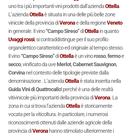
uno tra i più importanti vini prodotti dall’azienda
Ottella
.
L’azienda
Ottella
è situata in una delle più belle zone
vinicole della provincia di
Verona
e della regione
Veneto
in generale. Il vino
“Campo Sireso”
di
Ottella
in quanto
Uvaggi rossi
, si contraddistingue per il suo profilo
organolettico caratteristico ed originale al tempo stesso.
Il vino
“Campo Sireso”
di
Ottella
è un vino
rosso
,
fermo
e
secco
, vinificato da uve
Merlot
,
Cabernet Sauvignon
,
Corvina
nel contesto delle tipologie previste dalla
denominazione . L’azienda
Ottella
è stata inserita nella
Guida Vini di
Quattrocalici
perché è una delle realtà
vitivinicole più importanti della provincia di
Verona
. La
zona in cui si trova l’azienda
Ottella
è storicamente
vocata per la viticoltura. In particolare, i numerosi
riconoscimenti ottenuti dalle aziende agricole della
provincia di
Verona
hanno stimolato ulteriormente i