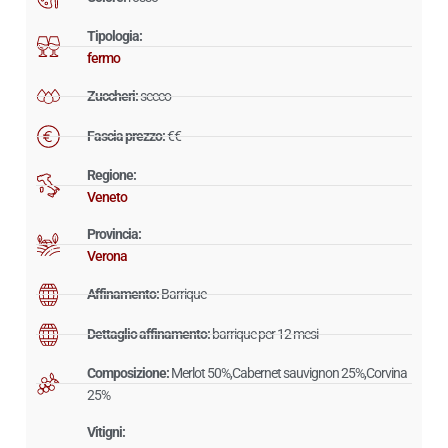
Tipologia:
fermo
Zuccheri:
secco
Fascia prezzo:
€€
Regione:
Veneto
Provincia:
Verona
Affinamento:
Barrique
Dettaglio affinamento:
barrique per 12 mesi
Composizione:
Merlot 50%,Cabernet sauvignon 25%,Corvina
25%
Vitigni: