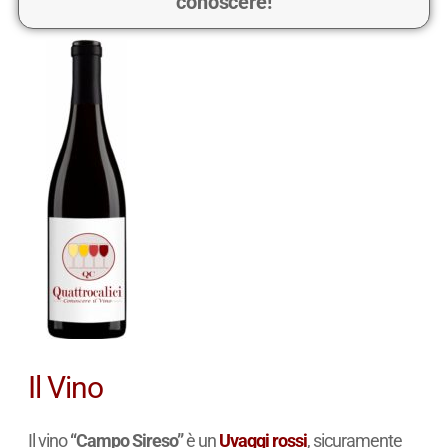
conoscere!
Il Vino
Il vino
“Campo Sireso”
è un
Uvaggi rossi
, sicuramente