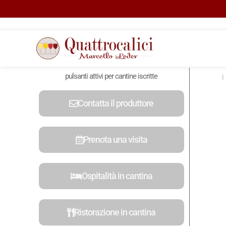
pulsanti attivi per cantine iscritte
Contatta il produttore
Prenota una visita
Ospitalità in cantina
Ristorazione in cantina