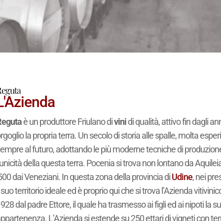
Reguta
L'Azienda
Reguta
è un produttore Friulano di
vini
di qualità, attivo fin dagli 
rgoglio la propria terra. Un secolo di storia alle spalle, molta esp
empre al futuro, adottando le più moderne tecniche di produzione p
’unicità della questa terra. Pocenia si trova non lontano da Aquile
500 dai Veneziani. In questa zona della provincia di
Udine
, nei pre
l suo territorio ideale ed è proprio qui che si trova l’Azienda vitiv
928 dal padre Ettore, il quale ha trasmesso ai figli ed ai nipoti la
ppartenenza. L’Azienda si estende su 250 ettari di vigneti con terre