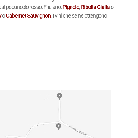
al peduncolo rosso, Friulano,
Pignolo
,
Ribolla Gialla
o
y
o
Cabernet
Sauvignon
. I vini che se ne ottengono