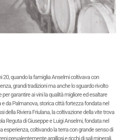
anni 20, quando la famiglia Anselmi coltivava con
erienza, grandi tradizioni ma anche lo sguardo rivolto
er garantire ai vini la qualità migliore ed esaltare
ia e da Palmanova, storica città fortezza fondata nel
ssi della Riviera Friulana, la coltivazione della vite trova
inicola Reguta di Giuseppe e Luigi Anselmi, fondata nel
 sua esperienza, coltivando la terra con grande senso di
ni prevalentemente argillosi e ricchi di sali minerali.