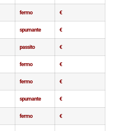
fermo
€
spumante
€
passito
€
fermo
€
fermo
€
spumante
€
fermo
€