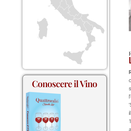
o
Conoscere il Vino
s
l
‘
i
1
a