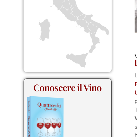
V
L
F
Conoscere il Vino
p
T
V
s
h