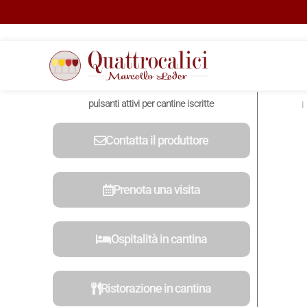
pulsanti attivi per cantine iscritte
Contatta il produttore
Prenota una visita
Ospitalità in cantina
Ristorazione in cantina