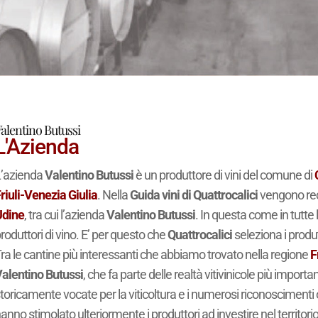
alentino Butussi
L'Azienda
’azienda
Valentino Butussi
è un produttore di vini del comune di
riuli-Venezia Giulia
. Nella
Guida vini di Quattrocalici
vengono recen
Udine
, tra cui l’azienda
Valentino Butussi
. In questa come in tutte l
roduttori di vino. E’ per questo che
Quattrocalici
seleziona i produ
ra le cantine più interessanti che abbiamo trovato nella regione
F
alentino Butussi
, che fa parte delle realtà vitivinicole più importan
toricamente vocate per la viticoltura e i numerosi riconoscimenti o
anno stimolato ulteriormente i produttori ad investire nel territorio