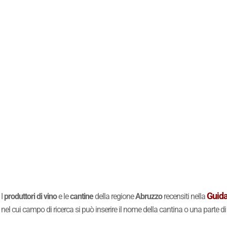
Guida
I
produttori di vino
e le
cantine
della regione
Abruzzo
recensiti nella
nel cui campo di ricerca si può inserire il nome della cantina o una parte 