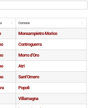
ia
Comune
o
Monsampietro Morico
mo
Controguerra
mo
Morro d’Oro
mo
Atri
mo
Sant’Omero
ra
Popoli
Villamagna