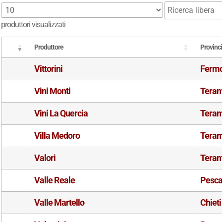
produttori visualizzati
Produttore
Provinc
Vittorini
Ferm
Vini Monti
Tera
Vini La Quercia
Tera
Villa Medoro
Tera
Valori
Tera
Valle Reale
Pesca
Valle Martello
Chieti