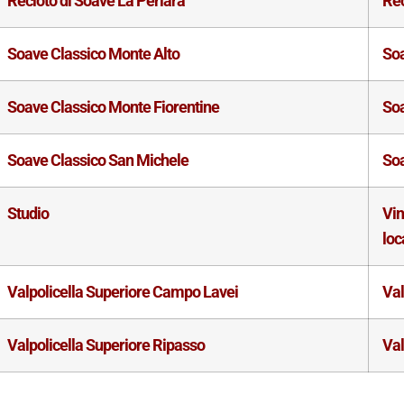
Recioto di Soave La Perlara
Rec
Soave Classico Monte Alto
So
Soave Classico Monte Fiorentine
So
Soave Classico San Michele
So
Studio
Vin
loc
Valpolicella Superiore Campo Lavei
Val
Valpolicella Superiore Ripasso
Val