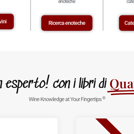
enoteche
cate
vini
Ricerca enoteche
Cate
Quat
esperto! con i libri di
®
Wine Knowledge at Your Fingertips
BEST SELLER