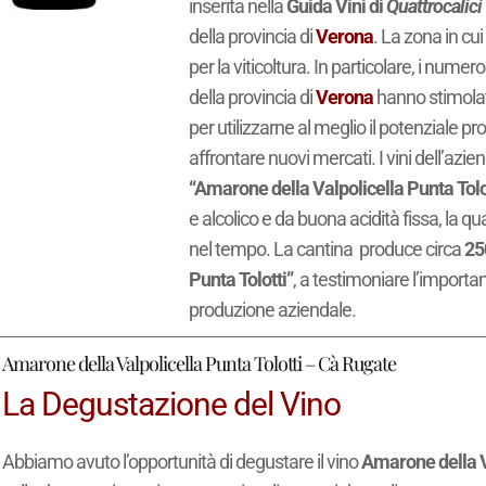
inserita nella
Guida Vini di
Quattrocalici
della provincia di
Verona
. La zona in cui
per la viticoltura. In particolare, i nume
della provincia di
Verona
hanno stimolato
per utilizzarne al meglio il potenziale p
affrontare nuovi mercati. I vini dell’azi
“Amarone della Valpolicella Punta Tolo
e alcolico e da buona acidità fissa, la q
nel tempo. La cantina produce circa
25
Punta Tolotti”
, a testimoniare l’importan
produzione aziendale.
Amarone della Valpolicella Punta Tolotti – Cà Rugate
La Degustazione del Vino
Abbiamo avuto l’opportunità di degustare il vino
Amarone della V