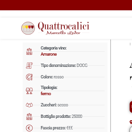
Categoria vino:
Amarone
Tipo denominazione:
DOCG
Colore:
rosso
Tipologia:
fermo
Zuccheri:
secco
Bottiglie prodotte:
25000
Fascia prezzo:
€€€