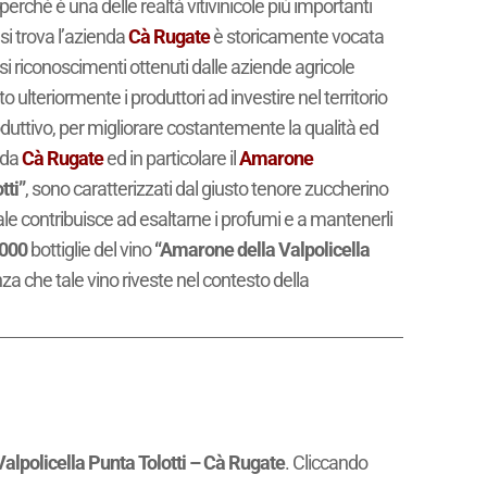
perché è una delle realtà vitivinicole più importanti
 si trova l’azienda
Cà Rugate
è storicamente vocata
rosi riconoscimenti ottenuti dalle aziende agricole
 ulteriormente i produttori ad investire nel territorio
roduttivo, per migliorare costantemente la qualità ed
enda
Cà Rugate
ed in particolare il
Amarone
tti”
, sono caratterizzati dal giusto tenore zuccherino
uale contribuisce ad esaltarne i profumi e a mantenerli
000
bottiglie del vino
“Amarone della Valpolicella
za che tale vino riveste nel contesto della
alpolicella Punta Tolotti – Cà Rugate
. Cliccando