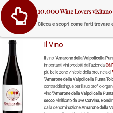
10.000
Wine Lovers visitano 
Clicca e scopri come farti trovare
Il Vino
Il vino
“Amarone della Valpolicella Punt
importanti vini prodotti dall’azienda
Cà 
più belle zone vinicole della provincia di
“Amarone della Valpolicella Punta Tolo
contraddistingue per il suo profilo organo
vino
“Amarone della Valpolicella Punta 
secco
, vinificato da uve
Corvina
,
Rondin
dalla denominazione
Amarone della Va