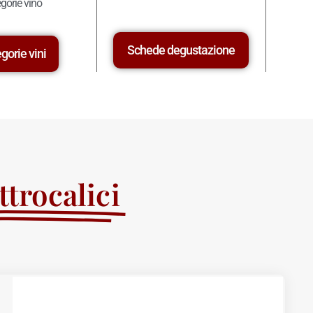
gorie vino
Schede degustazione
gorie vini
trocalici