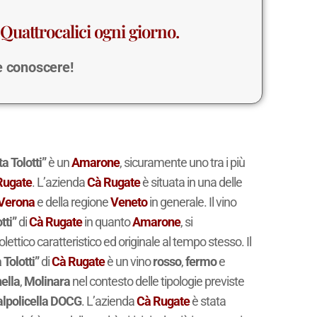
Quattrocalici ogni giorno.
 e conoscere!
a Tolotti”
è un
Amarone
, sicuramente uno tra i più
Rugate
. L’azienda
Cà Rugate
è situata in una delle
Verona
e della regione
Veneto
in generale. Il vino
tti”
di
Cà Rugate
in quanto
Amarone
, si
lettico caratteristico ed originale al tempo stesso. Il
Tolotti”
di
Cà Rugate
è un vino
rosso
,
fermo
e
ella
,
Molinara
nel contesto delle tipologie previste
lpolicella DOCG
. L’azienda
Cà Rugate
è stata