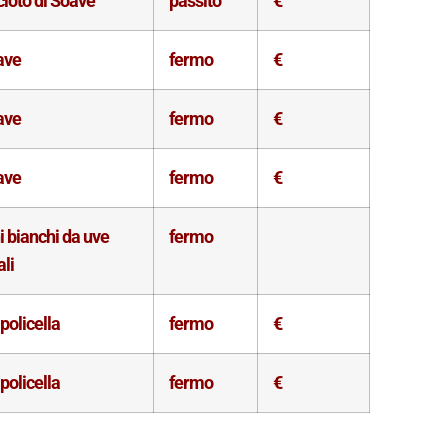
ioto di Soave
passito
€
ave
fermo
€
ave
fermo
€
ave
fermo
€
i bianchi da uve
fermo
ali
policella
fermo
€
policella
fermo
€