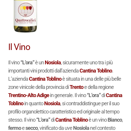
Il Vino
Il vino
“L’ora”
è un
Nosiola
, sicuramente uno tra i più
importanti vini prodotti dall’azienda
Cantina Toblino
.
L’azienda
Cantina Toblino
è situata in una delle più belle
zone vinicole della provincia di
Trento
e della regione
Trentino-Alto Adige
in generale. Il vino
“L’ora”
di
Cantina
Toblino
in quanto
Nosiola
, si contraddistingue per il suo
profilo organolettico caratteristico ed originale al tempo
stesso. Il vino
“L’ora”
di
Cantina Toblino
è un vino
Bianco
,
fermo
e
secco
, vinificato da uve
Nosiola
nel contesto