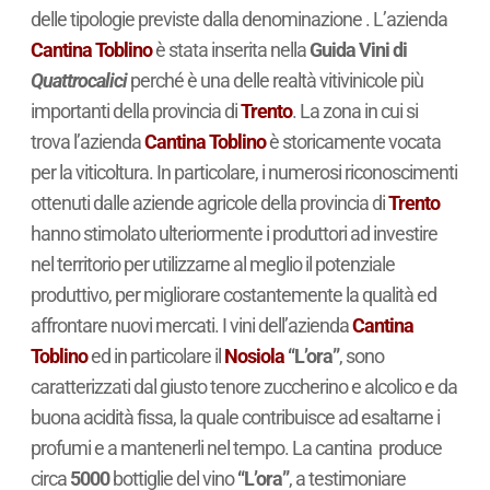
delle tipologie previste dalla denominazione . L’azienda
Cantina Toblino
è stata inserita nella
Guida Vini di
Quattrocalici
perché è una delle realtà vitivinicole più
importanti della provincia di
Trento
. La zona in cui si
trova l’azienda
Cantina Toblino
è storicamente vocata
per la viticoltura. In particolare, i numerosi riconoscimenti
ottenuti dalle aziende agricole della provincia di
Trento
hanno stimolato ulteriormente i produttori ad investire
nel territorio per utilizzarne al meglio il potenziale
produttivo, per migliorare costantemente la qualità ed
affrontare nuovi mercati. I vini dell’azienda
Cantina
Toblino
ed in particolare il
Nosiola
“L’ora”
, sono
caratterizzati dal giusto tenore zuccherino e alcolico e da
buona acidità fissa, la quale contribuisce ad esaltarne i
profumi e a mantenerli nel tempo. La cantina produce
circa
5000
bottiglie del vino
“L’ora”
, a testimoniare