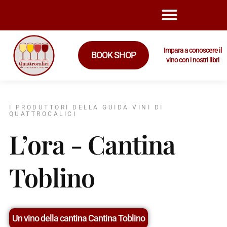
Impara a conoscere il
BOOK SHOP
vino con i nostri libri
I PRODUTTORI DELLA GUIDA VINI DI
QUATTROCALICI
L’ora - Cantina
Toblino
Un vino della cantina Cantina Toblino