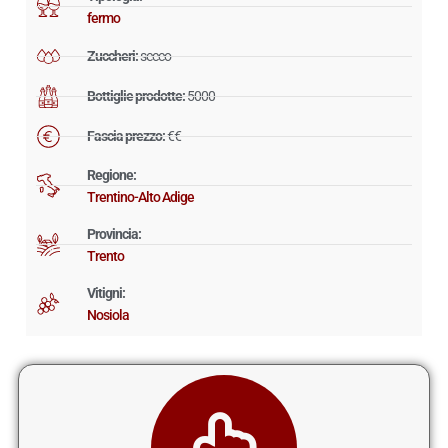
fermo
Zuccheri:
secco
Bottiglie prodotte:
5000
Fascia prezzo:
€€
Regione:
Trentino-Alto Adige
Provincia:
Trento
Vitigni:
Nosiola