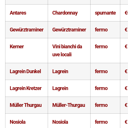
Antares
Chardonnay
spumante
€
Gewürztraminer
Gewürztraminer
fermo
€
Kerner
Vini bianchi da
fermo
€
uve locali
Lagrein Dunkel
Lagrein
fermo
€
Lagrein Kretzer
Lagrein
fermo
€
Müller Thurgau
Müller-Thurgau
fermo
€
Nosiola
Nosiola
fermo
€