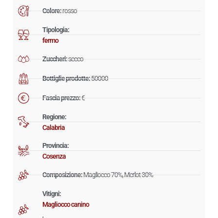
Colore:
rosso
Tipologia:
fermo
Zuccheri:
secco
Bottiglie prodotte:
50000
Fascia prezzo:
€
Regione:
Calabria
Provincia:
Cosenza
Composizione:
Magliocco 70%, Merlot 30%
Vitigni:
Magliocco canino
,