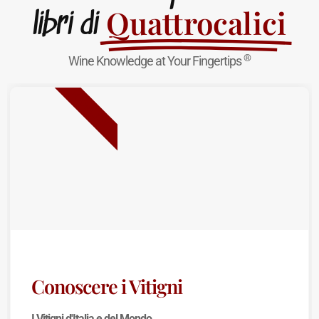
Quattrocalici
libri di
®
Wine Knowledge at Your Fingertips
NUOVA USCITA
Conoscere i Vitigni
I Vitigni d'Italia e del Mondo.