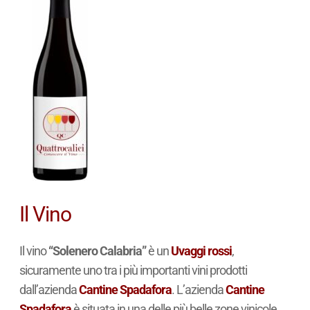
Il Vino
Il vino
“Solenero Calabria”
è un
Uvaggi rossi
,
sicuramente uno tra i più importanti vini prodotti
dall’azienda
Cantine Spadafora
. L’azienda
Cantine
Spadafora
è situata in una delle più belle zone vinicole