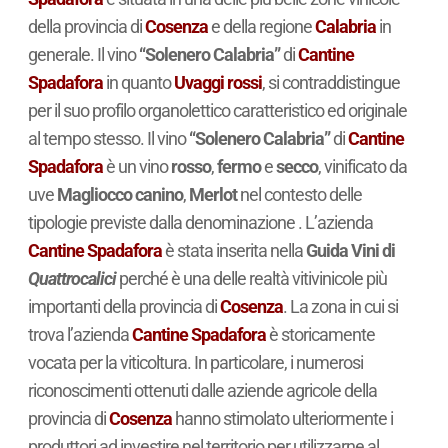
della provincia di
Cosenza
e della regione
Calabria
in
generale. Il vino
“Solenero Calabria”
di
Cantine
Spadafora
in quanto
Uvaggi rossi
, si contraddistingue
per il suo profilo organolettico caratteristico ed originale
al tempo stesso. Il vino
“Solenero Calabria”
di
Cantine
Spadafora
è un vino
rosso
,
fermo
e
secco
, vinificato da
uve
Magliocco canino
,
Merlot
nel contesto delle
tipologie previste dalla denominazione . L’azienda
Cantine Spadafora
è stata inserita nella
Guida Vini di
Quattrocalici
perché è una delle realtà vitivinicole più
importanti della provincia di
Cosenza
. La zona in cui si
trova l’azienda
Cantine Spadafora
è storicamente
vocata per la viticoltura. In particolare, i numerosi
riconoscimenti ottenuti dalle aziende agricole della
provincia di
Cosenza
hanno stimolato ulteriormente i
produttori ad investire nel territorio per utilizzarne al