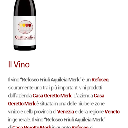
Il Vino
Il vino
“Refosco Friuli Aquileia Merk”
è un
Refosco
,
sicuramente uno tra i più importanti vini prodotti
dall’azienda
Casa Geretto Merk
. L’azienda
Casa
Geretto Merk
è situata in una delle più belle zone
vinicole della provincia di
Venezia
e della regione
Veneto
in generale. Il vino
“Refosco Friuli Aquileia Merk”
di
Casa Geretto Merk
in quanto
Refosco
, si