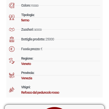
Colore:
rosso
Tipologia:
fermo
Zuccheri:
secco
Bottiglie prodotte:
25000
Fascia prezzo:
€
Regione:
Veneto
Provincia:
Venezia
Vitigni:
Refosco dal peduncolo rosso