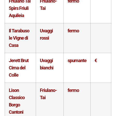
Friulano Tài
Friulano-
fermo
Spìrs Friuli
Tai
Aquileia
Il Tarabuso
Uvaggi
fermo
le Vigne di
rossi
Casa
Jerett Brut
Uvaggi
spumante
€
Cima del
bianchi
Colle
Lison
Friulano-
fermo
Classico
Tai
Borgo
Cantoni