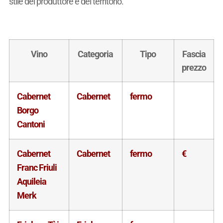
stile del produttore e del territorio.
Vino
Categoria
Tipo
Fascia
prezzo
Cabernet
Cabernet
fermo
Borgo
Cantoni
Cabernet
Cabernet
fermo
€
Franc Friuli
Aquileia
Merk