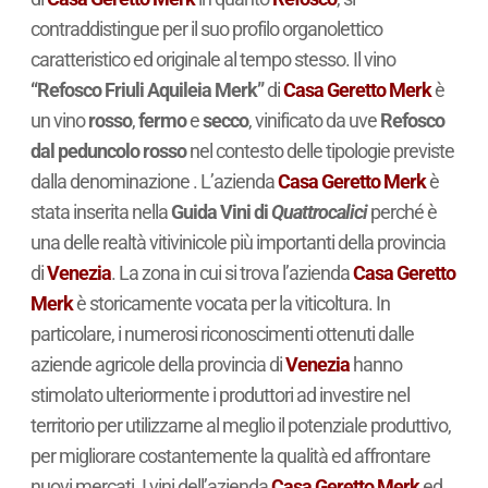
contraddistingue per il suo profilo organolettico
caratteristico ed originale al tempo stesso. Il vino
“Refosco Friuli Aquileia Merk”
di
Casa Geretto Merk
è
un vino
rosso
,
fermo
e
secco
, vinificato da uve
Refosco
dal peduncolo rosso
nel contesto delle tipologie previste
dalla denominazione . L’azienda
Casa Geretto Merk
è
stata inserita nella
Guida Vini di
Quattrocalici
perché è
una delle realtà vitivinicole più importanti della provincia
di
Venezia
. La zona in cui si trova l’azienda
Casa Geretto
Merk
è storicamente vocata per la viticoltura. In
particolare, i numerosi riconoscimenti ottenuti dalle
aziende agricole della provincia di
Venezia
hanno
stimolato ulteriormente i produttori ad investire nel
territorio per utilizzarne al meglio il potenziale produttivo,
per migliorare costantemente la qualità ed affrontare
nuovi mercati. I vini dell’azienda
Casa Geretto Merk
ed