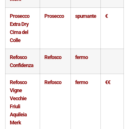
Prosecco
Prosecco
spumante
€
Extra Dry
Cima del
Colle
Refosco
Refosco
fermo
Confidenza
Refosco
Refosco
fermo
€€
Vigne
Vecchie
Friuli
Aquileia
Merk