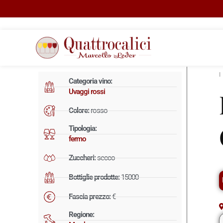
Categoria vino:
Uvaggi rossi
Colore:
rosso
Tipologia:
fermo
Zuccheri:
secco
Bottiglie prodotte:
15000
Fascia prezzo:
€
Regione: