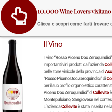
10.000
Wine Lovers visitano 
Clicca e scopri come farti trovare
Il Vino
Il vino
“Rosso Piceno Doc Zeroquindici
importanti vini prodotti dall’azienda
Coll
belle zone vinicole della provincia di
Asc
“Rosso Piceno Doc Zeroquindici”
di
Col
per il suo profilo organolettico caratteri
Piceno Doc Zeroquindici”
di
Collevite
è
Montepulciano
,
Sangiovese
nel contest
L’azienda
Collevite
è stata inserita nell