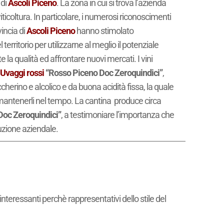
 di
Ascoli Piceno
. La zona in cui si trova l’azienda
ticoltura. In particolare, i numerosi riconoscimenti
vincia di
Ascoli Piceno
hanno stimolato
 territorio per utilizzarne al meglio il potenziale
la qualità ed affrontare nuovi mercati. I vini
Uvaggi rossi
“Rosso Piceno Doc Zeroquindici”
,
cherino e alcolico e da buona acidità fissa, la quale
 mantenerli nel tempo. La cantina produce circa
Doc Zeroquindici”
, a testimoniare l’importanza che
duzione aziendale.
interessanti perchè rappresentativi dello stile del