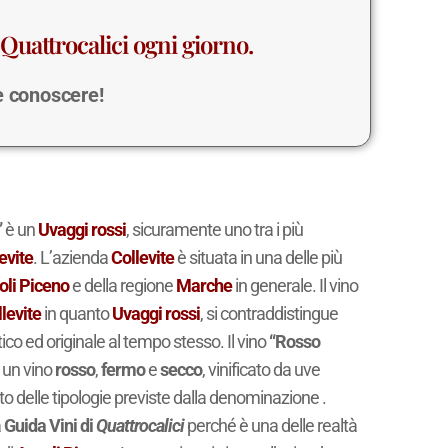
Quattrocalici ogni giorno.
 e conoscere!
”
è un
Uvaggi rossi
, sicuramente uno tra i più
evite
. L’azienda
Collevite
è situata in una delle più
oli Piceno
e della regione
Marche
in generale. Il vino
levite
in quanto
Uvaggi rossi
, si contraddistingue
stico ed originale al tempo stesso. Il vino
“Rosso
 un vino
rosso
,
fermo
e
secco
, vinificato da uve
o delle tipologie previste dalla denominazione .
a
Guida Vini di
Quattrocalici
perché è una delle realtà