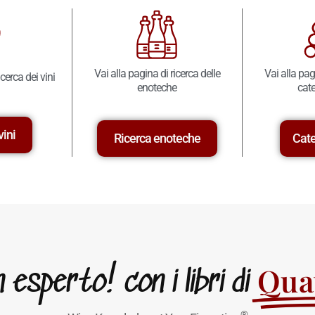
Vai alla pagina di ricerca delle
Vai alla pag
icerca dei vini
enoteche
cate
vini
Ricerca enoteche
Cate
Quat
esperto! con i libri di
®