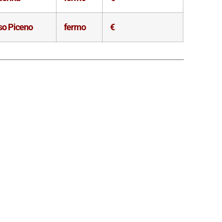
so Piceno
fermo
€