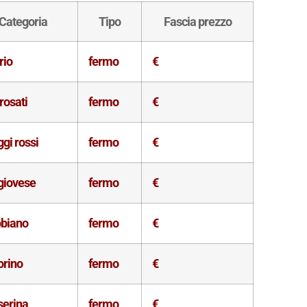
Categoria
Tipo
Fascia prezzo
rio
fermo
€
 rosati
fermo
€
gi rossi
fermo
€
giovese
fermo
€
bbiano
fermo
€
orino
fermo
€
serina
fermo
€