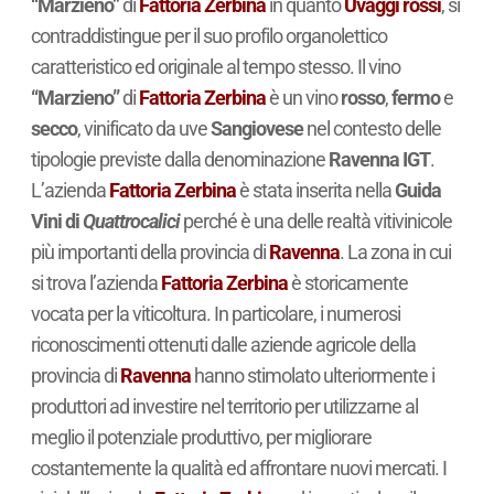
“Marzieno”
di
Fattoria Zerbina
in quanto
Uvaggi rossi
, si
contraddistingue per il suo profilo organolettico
caratteristico ed originale al tempo stesso. Il vino
“Marzieno”
di
Fattoria Zerbina
è un vino
rosso
,
fermo
e
secco
, vinificato da uve
Sangiovese
nel contesto delle
tipologie previste dalla denominazione
Ravenna IGT
.
L’azienda
Fattoria Zerbina
è stata inserita nella
Guida
Vini di
Quattrocalici
perché è una delle realtà vitivinicole
più importanti della provincia di
Ravenna
. La zona in cui
si trova l’azienda
Fattoria Zerbina
è storicamente
vocata per la viticoltura. In particolare, i numerosi
riconoscimenti ottenuti dalle aziende agricole della
provincia di
Ravenna
hanno stimolato ulteriormente i
produttori ad investire nel territorio per utilizzarne al
meglio il potenziale produttivo, per migliorare
costantemente la qualità ed affrontare nuovi mercati. I