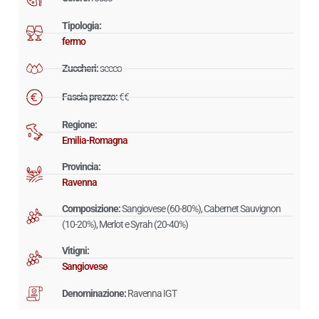
Tipologia:
fermo
Zuccheri:
secco
Fascia prezzo:
€€
Regione:
Emilia-Romagna
Provincia:
Ravenna
Composizione:
Sangiovese (60-80%), Cabernet Sauvignon
(10-20%), Merlot e Syrah (20-40%)
Vitigni:
Sangiovese
Denominazione:
Ravenna IGT