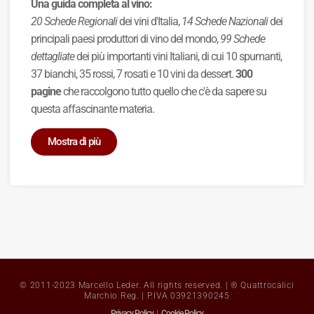
Una guida completa al vino:
20 Schede Regionali
dei vini d'Italia,
14 Schede Nazionali
dei
principali paesi produttori di vino del mondo,
99 Schede
dettagliate
dei più importanti vini Italiani, di cui 10 spumanti,
37 bianchi, 35 rossi, 7 rosati e 10 vini da dessert.
300
pagine
che raccolgono tutto quello che c'è da sapere su
questa affascinante materia.
Mostra di più
© 2011-2023 Marcello Leder. All rights reserved. | ® Quattrocalici
Marchio Reg. | P.IVA 03921390245
Privacy Policy
|
Cookie Policy