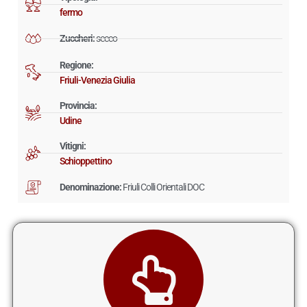
fermo
Zuccheri:
secco
Regione:
Friuli-Venezia Giulia
Provincia:
Udine
Vitigni:
Schioppettino
Denominazione:
Friuli Colli Orientali DOC