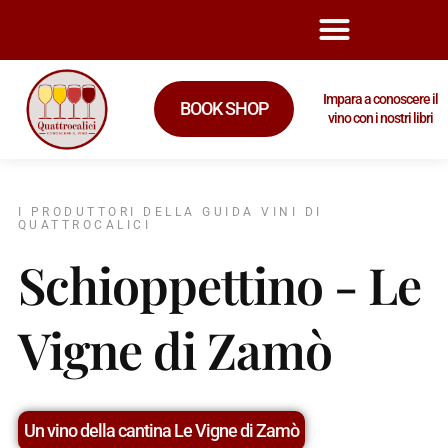
Impara a conoscere il
BOOK SHOP
vino con i nostri libri
I PRODUTTORI DELLA GUIDA VINI DI
QUATTROCALICI
Schioppettino - Le
Vigne di Zamò
Un vino della cantina Le Vigne di Zamò