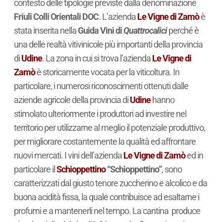
contesto delle tipologie previste dalla denominazione
Friuli Colli Orientali DOC
. L’azienda
Le Vigne di Zamò
è
stata inserita nella
Guida Vini di
Quattrocalici
perché è
una delle realtà vitivinicole più importanti della provincia
di
Udine
. La zona in cui si trova l’azienda
Le Vigne di
Zamò
è storicamente vocata per la viticoltura. In
particolare, i numerosi riconoscimenti ottenuti dalle
aziende agricole della provincia di
Udine
hanno
stimolato ulteriormente i produttori ad investire nel
territorio per utilizzarne al meglio il potenziale produttivo,
per migliorare costantemente la qualità ed affrontare
nuovi mercati. I vini dell’azienda
Le Vigne di Zamò
ed in
particolare il
Schioppettino
“Schioppettino”
, sono
caratterizzati dal giusto tenore zuccherino e alcolico e da
buona acidità fissa, la quale contribuisce ad esaltarne i
profumi e a mantenerli nel tempo. La cantina produce