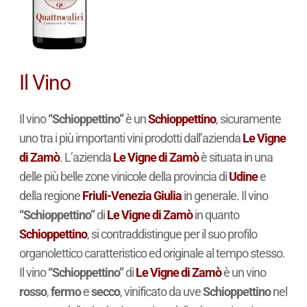
Il Vino
Il vino
“Schioppettino”
è un
Schioppettino
, sicuramente
uno tra i più importanti vini prodotti dall’azienda
Le Vigne
di Zamò
. L’azienda
Le Vigne di Zamò
è situata in una
delle più belle zone vinicole della provincia di
Udine
e
della regione
Friuli-Venezia Giulia
in generale. Il vino
“Schioppettino”
di
Le Vigne di Zamò
in quanto
Schioppettino
, si contraddistingue per il suo profilo
organolettico caratteristico ed originale al tempo stesso.
Il vino
“Schioppettino”
di
Le Vigne di Zamò
è un vino
rosso
,
fermo
e
secco
, vinificato da uve
Schioppettino
nel