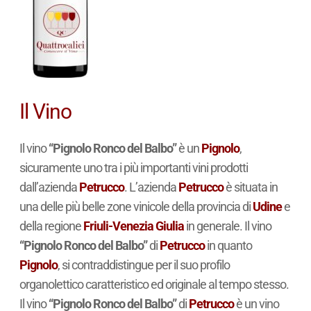
Il Vino
Il vino
“Pignolo Ronco del Balbo”
è un
Pignolo
,
sicuramente uno tra i più importanti vini prodotti
dall’azienda
Petrucco
. L’azienda
Petrucco
è situata in
una delle più belle zone vinicole della provincia di
Udine
e
della regione
Friuli-Venezia Giulia
in generale. Il vino
“Pignolo Ronco del Balbo”
di
Petrucco
in quanto
Pignolo
, si contraddistingue per il suo profilo
organolettico caratteristico ed originale al tempo stesso.
Il vino
“Pignolo Ronco del Balbo”
di
Petrucco
è un vino