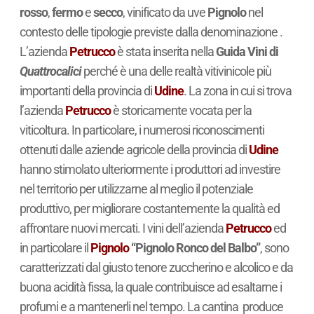
rosso
,
fermo
e
secco
, vinificato da uve
Pignolo
nel
contesto delle tipologie previste dalla denominazione .
L’azienda
Petrucco
è stata inserita nella
Guida Vini di
Quattrocalici
perché è una delle realtà vitivinicole più
importanti della provincia di
Udine
. La zona in cui si trova
l’azienda
Petrucco
è storicamente vocata per la
viticoltura. In particolare, i numerosi riconoscimenti
ottenuti dalle aziende agricole della provincia di
Udine
hanno stimolato ulteriormente i produttori ad investire
nel territorio per utilizzarne al meglio il potenziale
produttivo, per migliorare costantemente la qualità ed
affrontare nuovi mercati. I vini dell’azienda
Petrucco
ed
in particolare il
Pignolo
“Pignolo Ronco del Balbo”
, sono
caratterizzati dal giusto tenore zuccherino e alcolico e da
buona acidità fissa, la quale contribuisce ad esaltarne i
profumi e a mantenerli nel tempo. La cantina produce