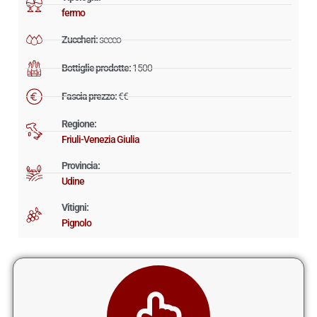
fermo
Zuccheri:
secco
Bottiglie prodotte:
1500
Fascia prezzo:
€€
Regione:
Friuli-Venezia Giulia
Provincia:
Udine
Vitigni:
Pignolo